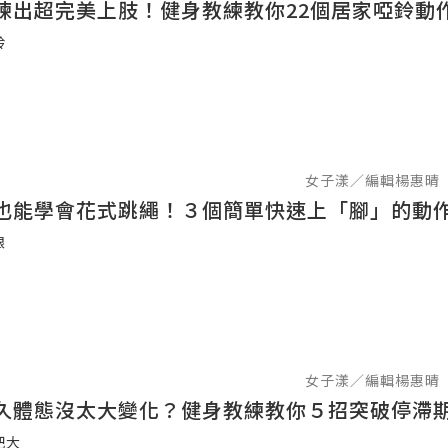
練出超完美上肢！健身教練教你22個居家啞鈴動
鈴
女子漾／編輯楊惠晴
也能學會花式跳繩！３個簡單快速上「腳」的動
跟
女子漾／編輯楊惠晴
久體態沒太大變化？健身教練教你５招突破停滯
肥大