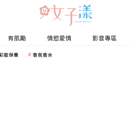
有肌勵
情慾愛情
影音專區
彩妝保養
香氛香水