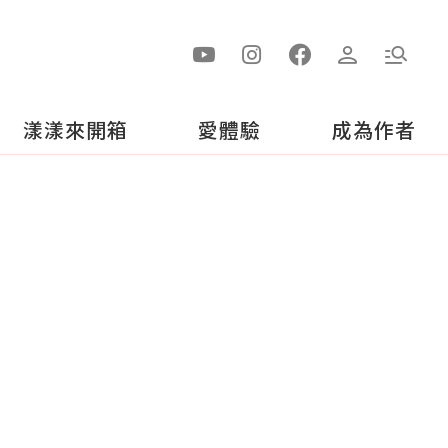
漾漾來開箱
愛體驗
成為作者