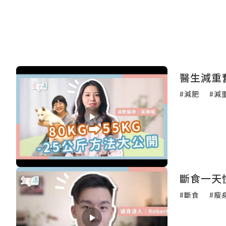
醫生減重
#減肥
#減
斷食一天
#斷食
#瘦