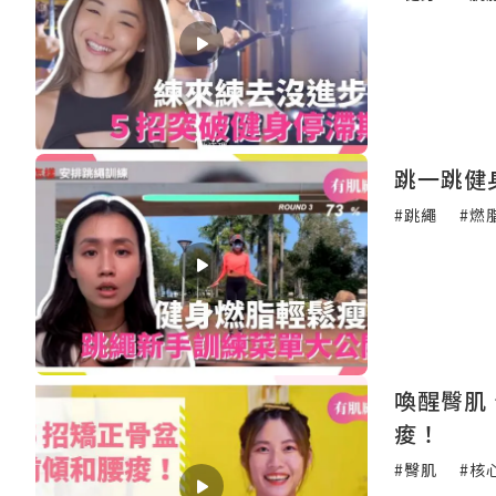
跳一跳健
#跳繩
#燃
喚醒臀肌
痠！
#臀肌
#核