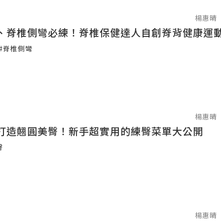
楊惠晴
、脊椎側彎必練！脊椎保健達人自創脊背健康運
#脊椎側彎
楊惠晴
打造翹圓美臀！新手超實用的練臀菜單大公開
臀
楊惠晴