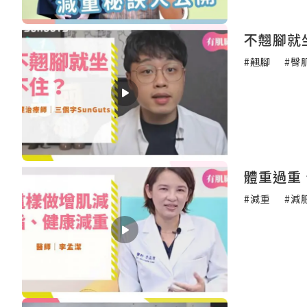
不翹腳就
#翹腳
#臀
體重過重
#減重
#減