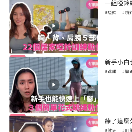
一組啞鈴
#啞鈴
#槓
新手小白
#跳繩
#腳
練了這麼
#健身
#肌