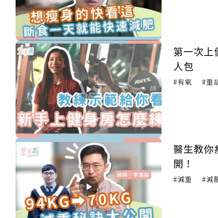
第一次上
人包
#有氧
#重
醫生教你
開！
#減重
#減