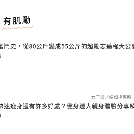
有肌勵
奮鬥史，從80公斤變成55公斤的超勵志過程大公
重
女子漾／編輯楊惠晴
快速瘦身還有許多好處？健身達人親身體驗分享
身