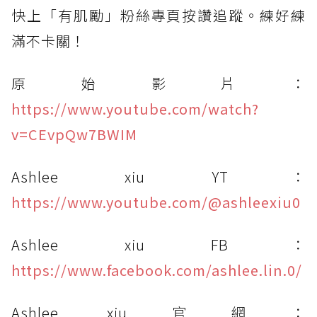
快上「有肌勵」粉絲專頁按讚追蹤。練好練
滿不卡關！
原始影片：
https://www.youtube.com/watch?
v=CEvpQw7BWIM
Ashlee xiu YT：
https://www.youtube.com/@ashleexiu0
Ashlee xiu FB：
https://www.facebook.com/ashlee.lin.0/
Ashlee xiu官網：