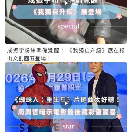
成振宇粉絲準備覺醒！ 《我獨自升級》展在松
山文創園區登場！