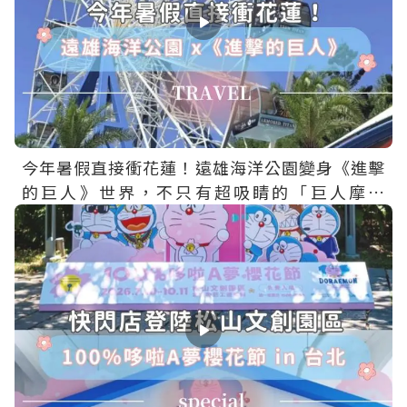
今年暑假直接衝花蓮！遠雄海洋公園變身《進擊
的巨人》世界，不只有超吸睛的「巨人摩天
輪」，還有主題場景、限定餐點、聯名周邊一次
收集