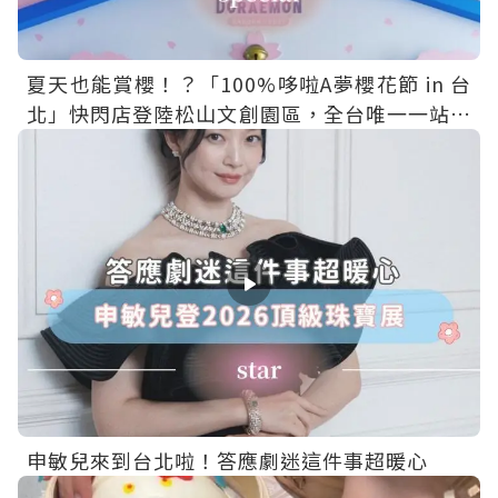
夏天也能賞櫻！？「100%哆啦A夢櫻花節 in 台
北」快閃店登陸松山文創園區，全台唯一一站免
費入場～
申敏兒來到台北啦！答應劇迷這件事超暖心