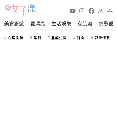
美食旅遊
愛漂亮
生活娛樂
有肌勵
情慾愛
心理測驗
陸劇
星座生肖
韓劇
彩妝保養