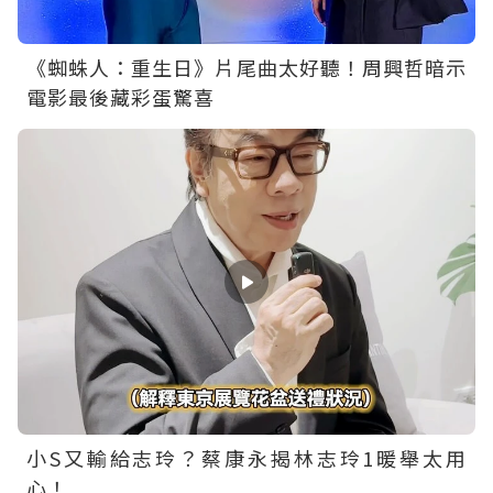
《蜘蛛人：重生日》片尾曲太好聽！周興哲暗示
電影最後藏彩蛋驚喜
小S又輸給志玲？蔡康永揭林志玲1暖舉太用
心！