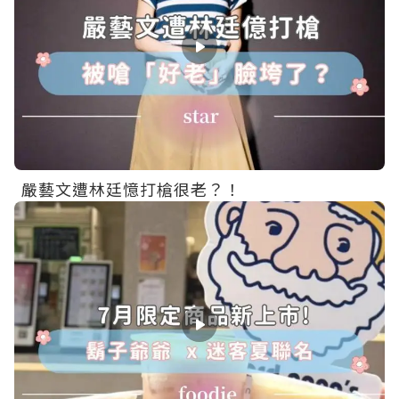
嚴藝文遭林廷憶打槍很老？！