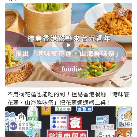
不用衝花蓮也能吃的到！檀島香港餐廳「港味饗
花蓮・山海鮮味祭」把花蓮通通端上桌！