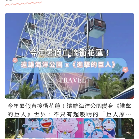
今年暑假直接衝花蓮！遠雄海洋公園變身《進擊
的巨人》世界，不只有超吸睛的「巨人摩天
輪」，還有主題場景、限定餐點、聯名周邊一次
收集