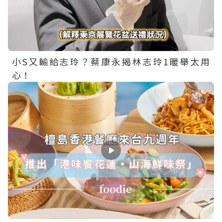
小S又輸給志玲？蔡康永揭林志玲1暖舉太用
心！