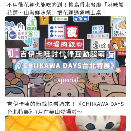
不用衝花蓮也能吃的到！檀島香港餐廳「港味饗
花蓮・山海鮮味祭」把花蓮通通端上桌！
吉伊卡哇的粉絲快看過來！《CHIIKAWA DAYS
台北特展》7月在華山登場啦～