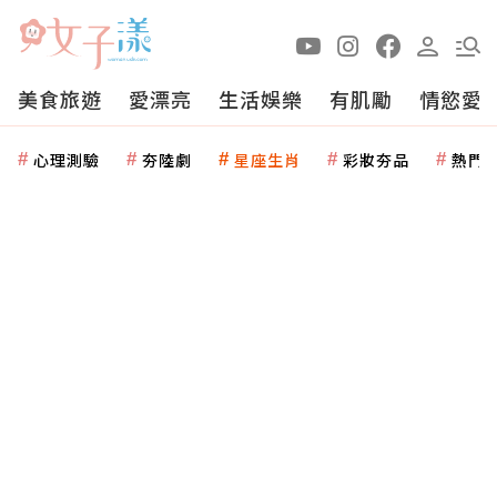
美食旅遊
愛漂亮
生活娛樂
有肌勵
情慾愛
心理測驗
夯陸劇
星座生肖
彩妝夯品
熱門