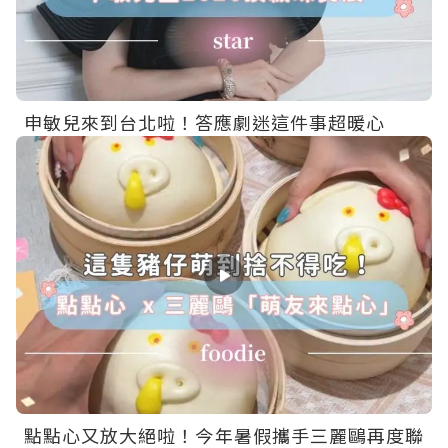
申敏兒來到台北啦！答應劇迷這件事超暖心
點點心又放大絕啦！今年暑假攜手三麗鷗再度聯