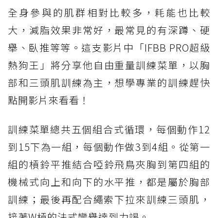
全身參與的肌群相對比較多，耗能也比較
大，減脂效果非常好，最常見的有深蹲、硬
舉、臥推等等。這支影片中「IFBB PRO超級
熱狗王」將分享他自由重量訓練菜單，以胸
部和三頭肌訓練為主，想學專業的訓練趕快
點開影片來看看！
訓練菜單總共五個組合式循環，每個動作12
到15下為一組，每個動作做3到4組。從第一
組的槓鈴平推結合啞鈴飛鳥夾胸到第四組的
機械式向上和向下的水平推，都是屬於胸部
訓練；最後再配合繩索下拉來訓練三頭肌，
接著W槓的法式彎舉達到力竭。