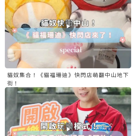
貓奴集合！《貓福珊迪》快閃店萌翻中山地下
街！