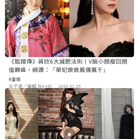
《甄嬛傳》蔣欣6大減肥法則！V臉小顏瘦回顏
值巔峰，網讚：「華妃娘娘鳳儀萬千」
#蛋糕
女子漾／編輯 Wendi
2025.01.29