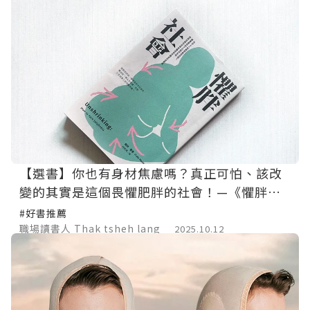
【選書】你也有身材焦慮嗎？真正可怕、該改
變的其實是這個畏懼肥胖的社會！—《懼胖社
會》
#好書推薦
職場讀書人 Thak tsheh lang
2025.10.12