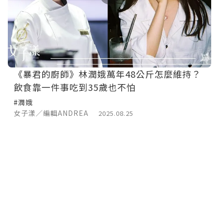
《暴君的廚師》林潤娥萬年48公斤怎麼維持？
飲食靠一件事吃到35歲也不怕
#潤娥
女子漾／編輯ANDREA
2025.08.25