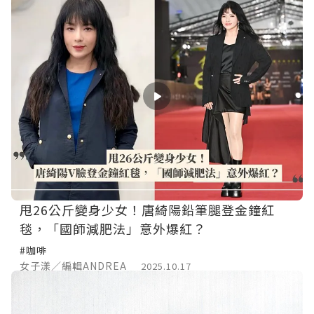
甩26公斤變身少女！唐綺陽鉛筆腿登金鐘紅
毯，「國師減肥法」意外爆紅？
#咖啡
女子漾／編輯ANDREA
2025.10.17