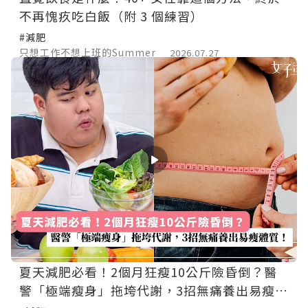
不再愧疚吃白飯（附 3 個練習）
#減肥
只想工作不想上班的Summer
2026.07.27
夏天減肥必看！2個月狂瘦10公斤險昏倒？醫
警「極端瘦身」拖垮代謝，3招無痛養出易瘦體