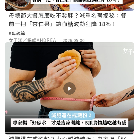
母親節大餐怎麼吃不發胖？減重名醫揭秘：餐
前一把「杏仁果」讓血糖波動狂降 18%！
#母親節
女子漾／編輯ANDREA
2026.05.06
減肥還在戒澱粉？小心越減越胖！專家揭「好