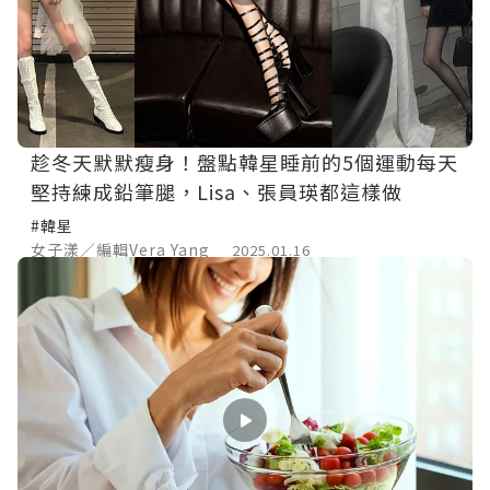
趁冬天默默瘦身！盤點韓星睡前的5個運動每天
堅持練成鉛筆腿，Lisa、張員瑛都這樣做
#韓星
女子漾／編輯Vera Yang
2025.01.16