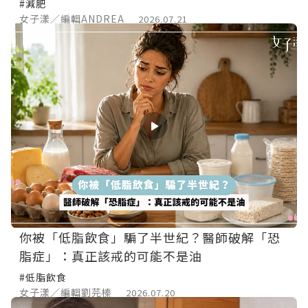
質！
#減肥
女子漾／編輯ANDREA
2026.07.21
你被「低脂飲食」騙了半世紀？醫師破解「恐
脂症」：真正該戒的可能不是油
#低脂飲食
女子漾／編輯劉芫榛
2026.07.20