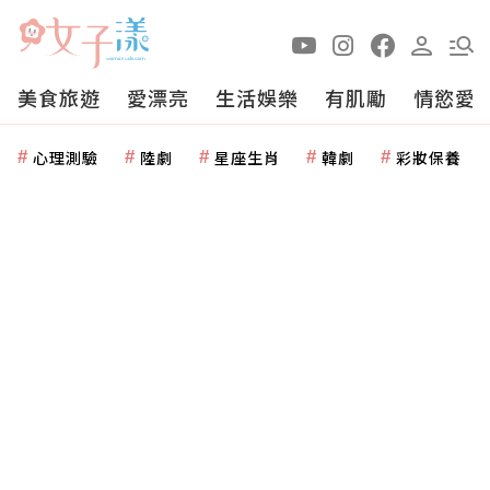
美食旅遊
愛漂亮
生活娛樂
有肌勵
情慾愛
心理測驗
陸劇
星座生肖
韓劇
彩妝保養