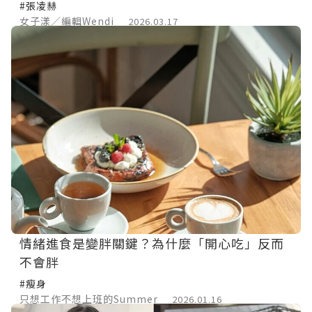
利、帥出新高度！
#張凌赫
女子漾／編輯Wendi
2026.03.17
情緒進食是變胖關鍵？為什麼「開心吃」反而
不會胖
#瘦身
只想工作不想上班的Summer
2026.01.16