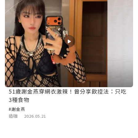
51歲謝金燕穿網衣激辣！曾分享飲控法：只吃
3種食物
#謝金燕
造咖
2026.05.21