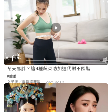
冬天易胖？這4種蔬菜助加速代謝不囤脂
#體重
女子漾／編輯譚麗敏
2025.02.19