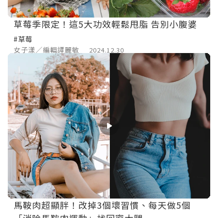
草莓季限定！這5大功效輕鬆甩脂 告別小腹婆
#草莓
女子漾／編輯譚麗敏
2024.12.30
馬鞍肉超顯胖！改掉3個壞習慣、每天做5個
「消除馬鞍肉運動」找回蜜大腿