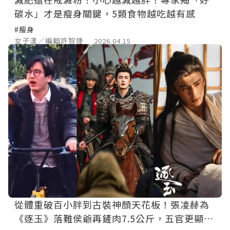
碳水」才是瘦身關鍵，5類食物越吃越有感
#瘦身
女子漾／編輯許智捷
2026.04.15
從體重破百小胖到古裝神顏天花板！張凌赫為
《逐玉》落難侯爺再鏟肉7.5公斤，五官更顯鋒