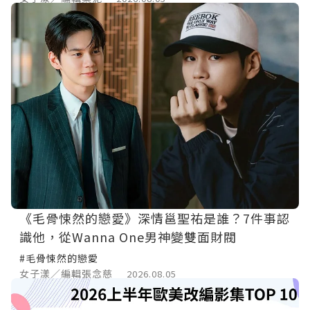
《毛骨悚然的戀愛》深情邕聖祐是誰？7件事認
識他，從Wanna One男神變雙面財閥
#毛骨悚然的戀愛
女子漾／編輯張念慈
2026.08.05