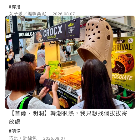
#穿搭
女子漾／編輯桑泥
2026.08.07
【首爾．明洞】韓潮很熱，我只想找個拔拔寄
放處
#明洞
巧比。針線包
2026.08.07