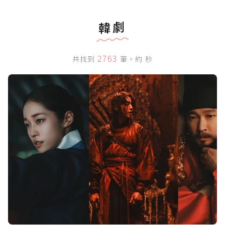
韓劇
2763
共找到
筆，約
秒