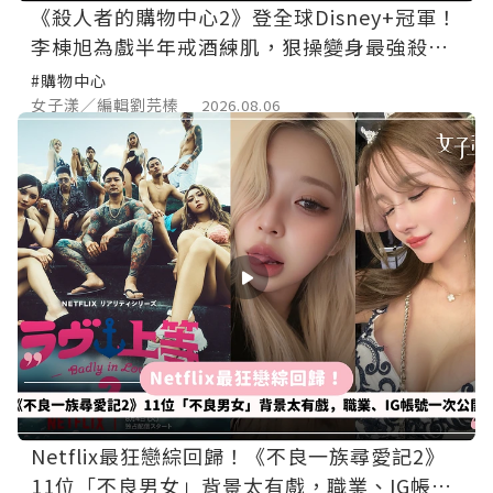
《殺人者的購物中心2》登全球Disney+冠軍！
李棟旭為戲半年戒酒練肌，狠操變身最強殺
手，幕後努力全曝光
#購物中心
女子漾／編輯劉芫榛
2026.08.06
Netflix最狂戀綜回歸！《不良一族尋愛記2》
11位「不良男女」背景太有戲，職業、IG帳號