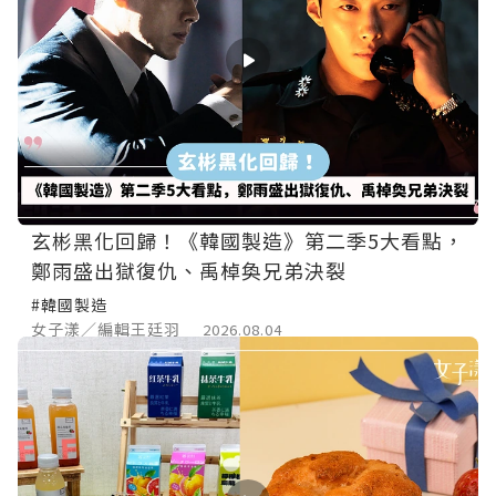
玄彬黑化回歸！《韓國製造》第二季5大看點，
鄭雨盛出獄復仇、禹棹奐兄弟決裂
#韓國製造
女子漾／編輯王廷羽
2026.08.04