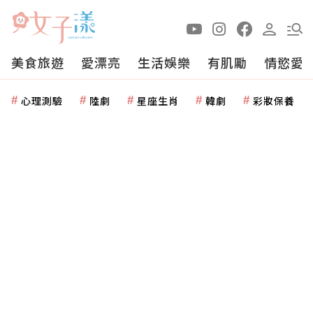
美食旅遊
愛漂亮
生活娛樂
有肌勵
情慾愛
心理測驗
陸劇
星座生肖
韓劇
彩妝保養