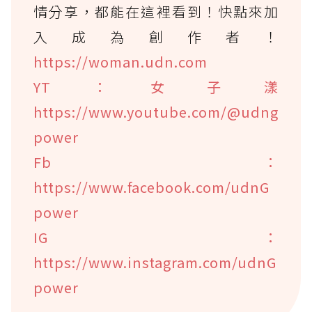
情分享，都能在這裡看到！快點來加
入成為創作者！
https://woman.udn.com
YT：女子漾
https://www.youtube.com/@udng
power
Fb：
https://www.facebook.com/udnG
power
IG：
https://www.instagram.com/udnG
power