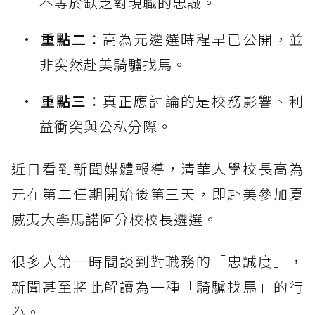
不等於缺乏對現職的忠誠。
重點二：
高為元遴選時程早已公開，並
非突然赴美騎驢找馬。
重點三：
真正應討論的是校務影響、利
益衝突與公私分際。
近日看到新聞媒體報導，清華大學校長高為
元在第二任期開始後第三天，即赴美參加夏
威夷大學馬諾阿分校校長遴選。
很多人第一時間談到對職務的「忠誠度」，
新聞甚至將此解讀為一種「騎驢找馬」的行
為。