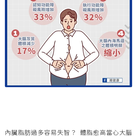
內臟脂肪過多容易失智？ 體脂愈高當心大腦