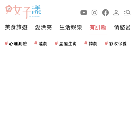
美食旅遊
愛漂亮
生活娛樂
有肌勵
情慾愛
心理測驗
陸劇
星座生肖
韓劇
彩妝保養