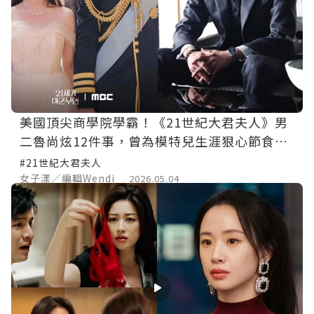
美國頂尖商學院學霸！《21世紀大君夫人》男
二魯尚炫12件事，曾為模特兒生涯狠心節食、
「病弱性感」天花板！
#21世紀大君夫人
女子漾／編輯Wendi
2026.05.04