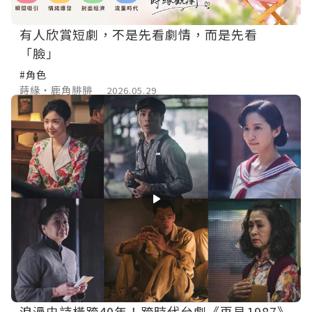
有人欣賞短劇，不是先看劇情，而是先看
「臉」
#角色
蒔緣‧鹿角腓腓
2026.05.29
浪漫史詩橫跨40年！跨時代台劇《再見1987》