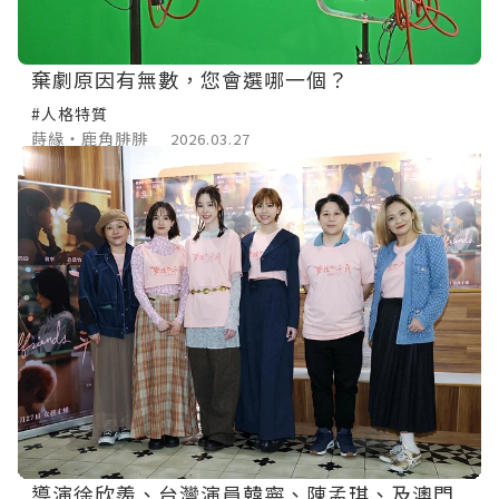
棄劇原因有無數，您會選哪一個？
#人格特質
蒔緣‧鹿角腓腓
2026.03.27
導演徐欣羨、台灣演員韓寧、陳孟琪、及澳門