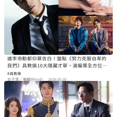
連李帝勳都仰慕告白！盤點《努力克服自卑的
我們》具教煥10大隱藏才華，演編導全方位創
作才子！
#具教煥
女子漾／編輯Wendi
2026.05.05