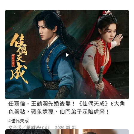
任嘉倫、王鶴潤先婚後愛！《佳偶天成》6大角
色盤點，戰鬼遺孤、仙門弟子深陷虐戀！
#佳偶天成
女子漾／編輯Wendi
2026.05.01