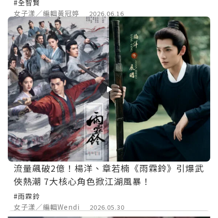
#全智賢
女子漾／編輯黃冠婷
2026.06.16
流量飆破2億！楊洋、章若楠《雨霖鈴》引爆武
俠熱潮 7大核心角色掀江湖風暴！
#雨霖鈴
女子漾／編輯Wendi
2026.05.30