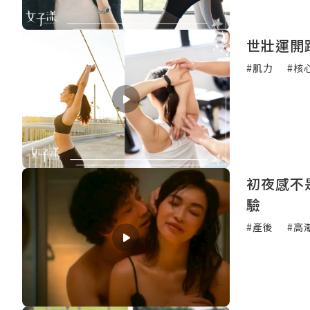
世壯運開
#肌力
#核
初夜感不
驗
#產後
#高