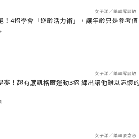
女子漾／編輯譚麗敏
跑！4招學會「逆齡活力術」，讓年齡只是參考值
心
女子漾／編輯譚麗敏
是夢！超有感凱格爾運動3招 練出讓他難以忘懷
潮
女子漾／編輯張念慈