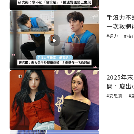
手沒力不
一次救體
#握力
#核
2025年
開，瘦出
#安恩真
#