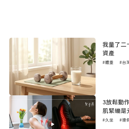
我量了二
資產
#體重
#台
3放鬆動
肌緊繃是
#久坐
#連