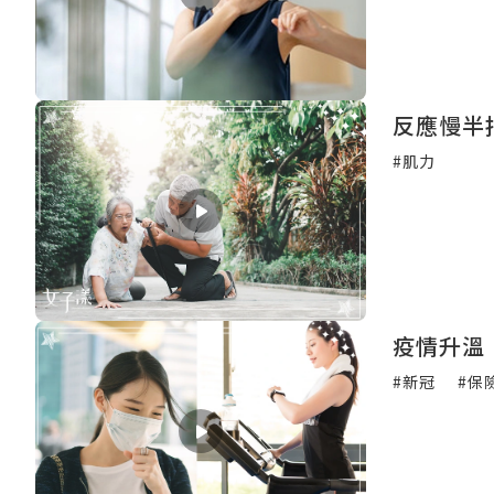
反應慢半
#肌力
疫情升溫
#新冠
#保