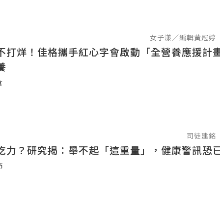
女子漾／編輯黃冠婷
不打烊！佳格攜手紅心字會啟動「全營養應援計
養
食
司徒建銘
吃力？研究揭：舉不起「這重量」，健康警訊恐
節