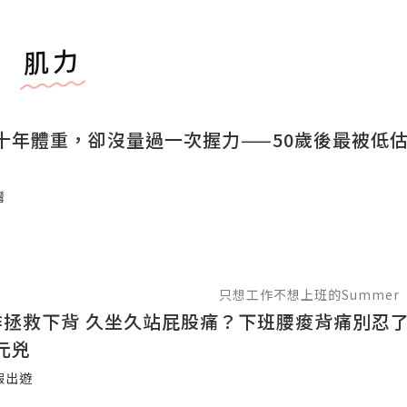
肌力
十年體重，卻沒量過一次握力——50歲後最被低
灣
只想工作不想上班的Summer
作拯救下背 久坐久站屁股痛？下班腰痠背痛別忍了
元兇
假出遊