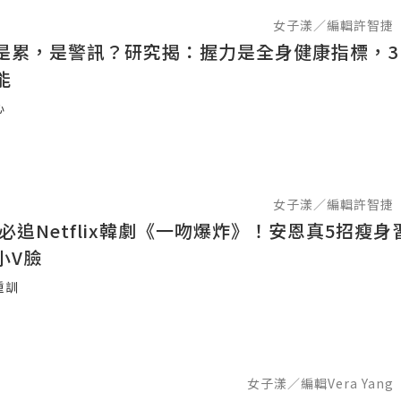
女子漾／編輯許智捷
是累，是警訊？研究揭：握力是全身健康指標，3
能
心
女子漾／編輯許智捷
末必追Netflix韓劇《一吻爆炸》！安恩真5招瘦
小V臉
重訓
女子漾／編輯Vera Yang