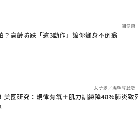
潮健康
拍？高齡防跌「這3動作」讓你變身不倒翁
女子漾／編輯譚麗敏
！美國研究：規律有氧＋肌力訓練降48%肺炎致
險