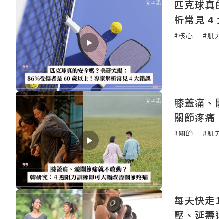
匹克球真
析常見 4
#核心
#肌
膝蓋痛、
關節疼痛
#關節
#肌
每天快走
壓、延壽