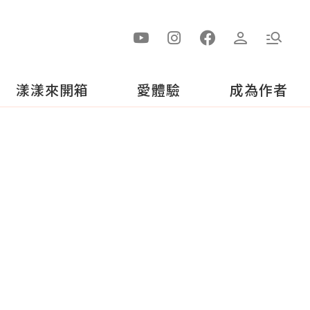
漾漾來開箱
愛體驗
成為作者