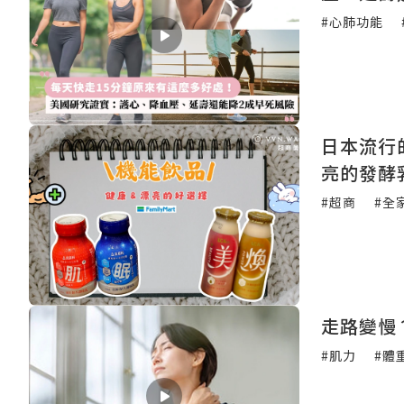
#心肺功能
日本流行
亮的發酵
#超商
#全家
走路變慢
#肌力
#體