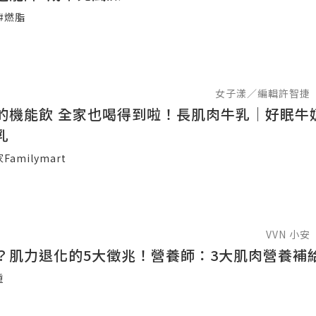
#燃脂
女子漾／編輯許智捷
的機能飲 全家也喝得到啦！長肌肉牛乳｜好眠牛
乳
Familymart
VVN 小安
？肌力退化的5大徵兆！營養師：3大肌肉營養補
重