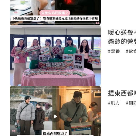
暖心送餐
樂齡的營
#營養
#飲
提東西都
#肌力
#關