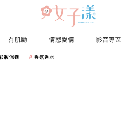
有肌勵
情慾愛情
影音專區
彩妝保養
香氛香水