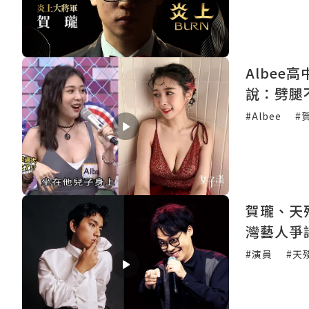
Albe
說：劈腿
#Albee
#
賀瓏、天
灣藝人爭
#演員
#天