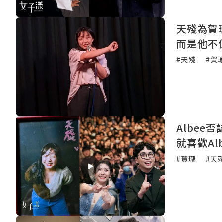
天殘為賀
而是他不
#天殘
#賀
Albe
就喜歡Al
#賀瓏
#天