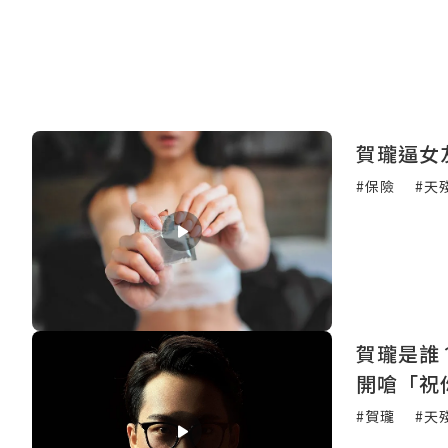
賀瓏逼女
#保險
#天
賀瓏是誰？捲A
開嗆「祝
#賀瓏
#天