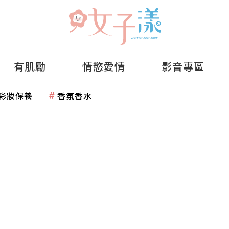
有肌勵
情慾愛情
影音專區
彩妝保養
香氛香水