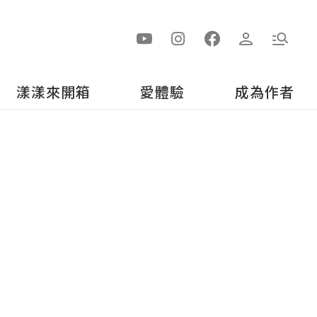
漾漾來開箱
愛體驗
成為作者