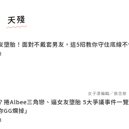
天殘
友墮胎！面對不戴套男友，這5招教你守住底線不
殘
女子漾編輯／張念慈
lbee三角戀、逼女友墮胎 5大爭議事件一覽：舊愛昔
你GG爛掉」
殘