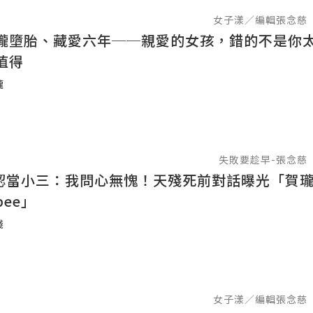
女子漾／編輯張念慈
瓏墮胎、藏愛六年──親愛的女孩，錯的不是你
值得
瓏
失敗要趁早-張念慈
e否認當小三：我問心無愧！天殘死前對話曝光「賀瓏
bee」
殘
女子漾／編輯張念慈