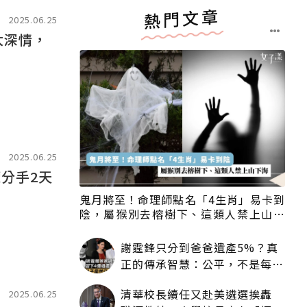
熱門文章
2025.06.25
太深情，
2025.06.25
分手2天
鬼月將至！命理師點名「4生肖」易卡到
陰，屬猴別去榕樹下、這類人禁上山下
海
謝霆鋒只分到爸爸遺產5%？真
正的傳承智慧：公平，不是每個
人拿一樣多
清華校長續任又赴美遴選挨轟
2025.06.25