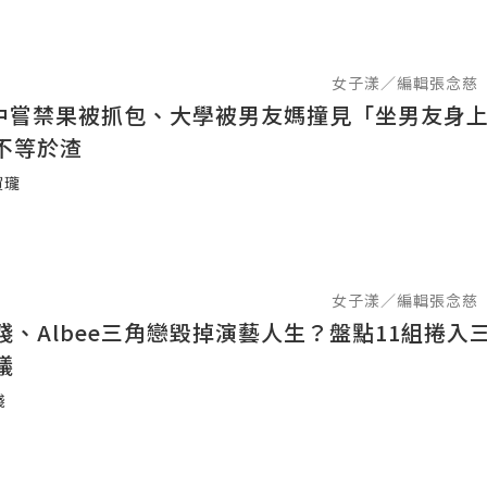
女子漾／編輯張念慈
e高中嘗禁果被抓包、大學被男友媽撞見「坐男友身上
不等於渣
賀瓏
女子漾／編輯張念慈
殘、Albee三角戀毀掉演藝人生？盤點11組捲入
議
殘