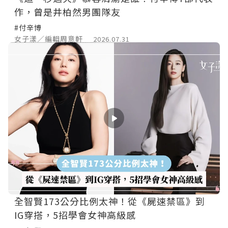
作，曾是井柏然男團隊友
#付辛博
女子漾／編輯周意軒
2026.07.31
全智賢173公分比例太神！從《屍速禁區》到
IG穿搭，5招學會女神高級感