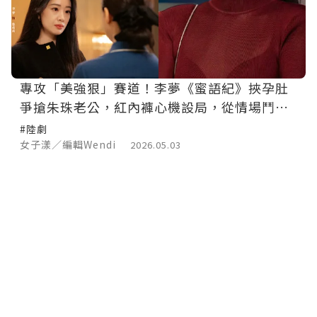
專攻「美強狠」賽道！李夢《蜜語紀》挾孕肚
爭搶朱珠老公，紅內褲心機設局，從情場鬥到
職場！
#陸劇
女子漾／編輯Wendi
2026.05.03