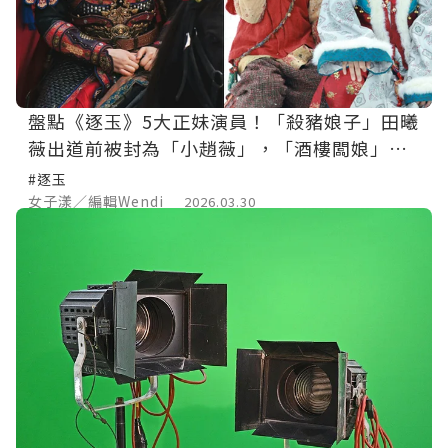
盤點《逐玉》5大正妹演員！「殺豬娘子」田曦
薇出道前被封為「小趙薇」，「酒樓闆娘」孔
雪兒差點成TWICE成員？
#逐玉
女子漾／編輯Wendi
2026.03.30