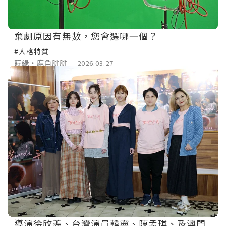
棄劇原因有無數，您會選哪一個？
#人格特質
蒔緣‧鹿角腓腓
2026.03.27
導演徐欣羨、台灣演員韓寧、陳孟琪、及澳門