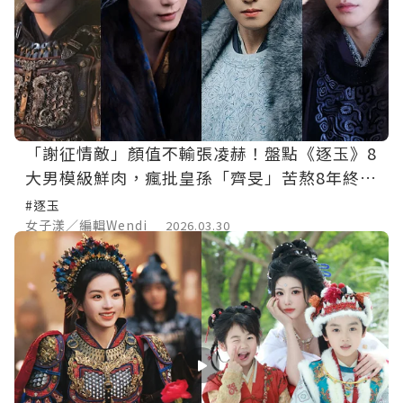
「謝征情敵」顏值不輸張凌赫！盤點《逐玉》8
大男模級鮮肉，瘋批皇孫「齊旻」苦熬8年終爆
紅！
#逐玉
女子漾／編輯Wendi
2026.03.30