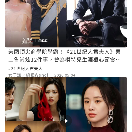
美國頂尖商學院學霸！《21世紀大君夫人》男
二魯尚炫12件事，曾為模特兒生涯狠心節食、
「病弱性感」天花板！
#21世紀大君夫人
女子漾／編輯Wendi
2026.05.04