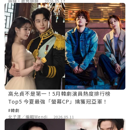
蒔緣‧鹿角腓腓
2026.05.17
高允貞不是第一！5月韓劇演員熱度排行榜
Top5 今夏最強「螢幕CP」擒獲冠亞軍！
#韓劇
女子漾／編輯Wendi
2026.05.11