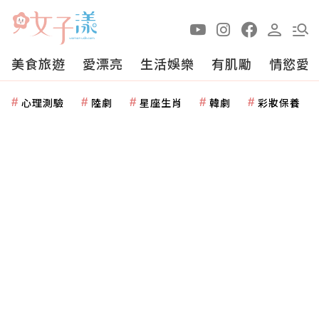
美食旅遊
愛漂亮
生活娛樂
有肌勵
情慾愛
心理測驗
陸劇
星座生肖
韓劇
彩妝保養