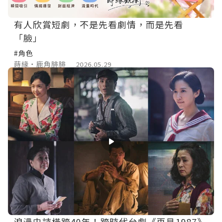
有人欣賞短劇，不是先看劇情，而是先看
「臉」
#角色
蒔緣‧鹿角腓腓
2026.05.29
浪漫史詩橫跨40年！跨時代台劇《再見1987》