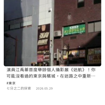
演員江禹蓁首度舉辦個人攝影展《迷航》！你
可能沒看過的東京與檳城，在迷路之中重新看
見世界
#東京
七分之二的探索
2026.05.29