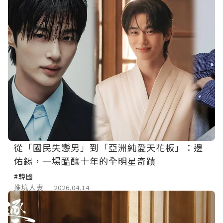
從「國民失戀男」到「亞洲純愛天花板」：邊
佑錫，一場醞釀十年的全明星奇蹟
#韓國
推坑人妻
2026.04.14