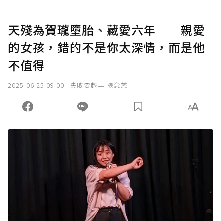
天殘為賀瓏墮胎、藏愛六年──親愛
的女孩，錯的不是你太深情，而是他
不值得
2025-06-25 09:00
失敗要趁早-張念慈