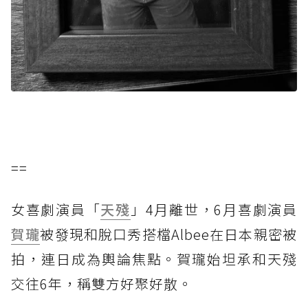
==
女喜劇演員「
天殘
」4月離世，6月喜劇演員
賀瓏
被發現和脫口秀搭檔Albee在日本親密被
拍，連日成為輿論焦點。賀瓏始坦承和天殘
交往6年，稱雙方好聚好散。