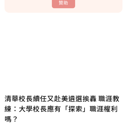
贊助
贊助說明
為了鼓勵作者持續創作更好的內容，會員可以
使用「贊助」功能實質回饋給喜愛的作者。可
將您認為適合的點數贈送給作者，一旦使用贊
助點數即不得撤銷，單筆贊助最低點數為30
點，最高點數沒有上限。
U 利點數 1 點 = NTD 1 元。
清華校長續任又赴美遴選挨轟 職涯教
練：大學校長應有「探索」職涯權利
確認送出
嗎？
我已詳閱贊助說明，且同意站方的使用條款。