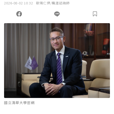
2026-08-02 10:32
歐陽仁傑/職涯諮詢師
您當前剩餘 U 利點數：
0
點；前往
購買點數
國立清華大學官網