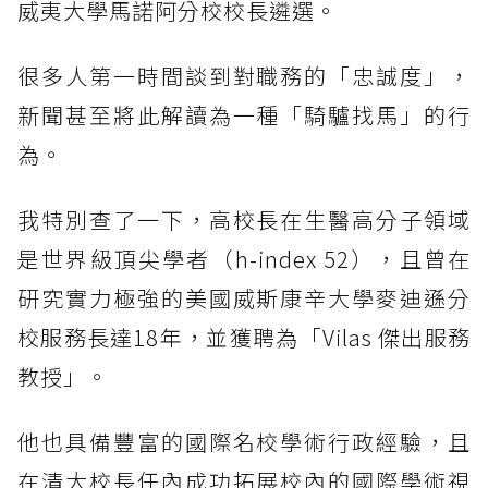
威夷大學馬諾阿分校校長遴選。
很多人第一時間談到對職務的「忠誠度」，
新聞甚至將此解讀為一種「騎驢找馬」的行
為。
我特別查了一下，高校長在生醫高分子領域
是世界級頂尖學者（h-index 52），且曾在
研究實力極強的美國威斯康辛大學麥迪遜分
校服務長達18年，並獲聘為「Vilas 傑出服務
教授」。
他也具備豐富的國際名校學術行政經驗，且
在清大校長任內成功拓展校內的國際學術視