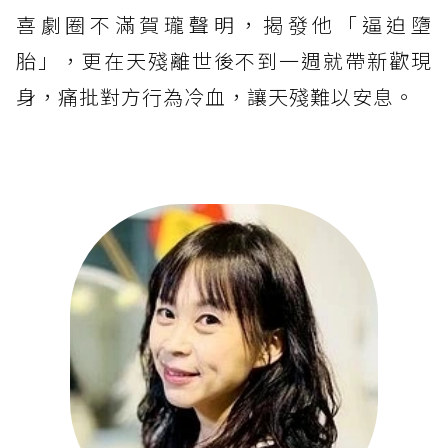
喜劇圈不滿賀瓏聲明，揭發他「逼迫墮
胎」，更在天殘離世後不到一週就帶新歡現
身，痛批對方行為冷血，讓天殘難以安息。