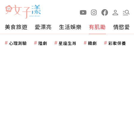
美食旅遊
愛漂亮
生活娛樂
有肌勵
情慾愛
心理測驗
陸劇
星座生肖
韓劇
彩妝保養