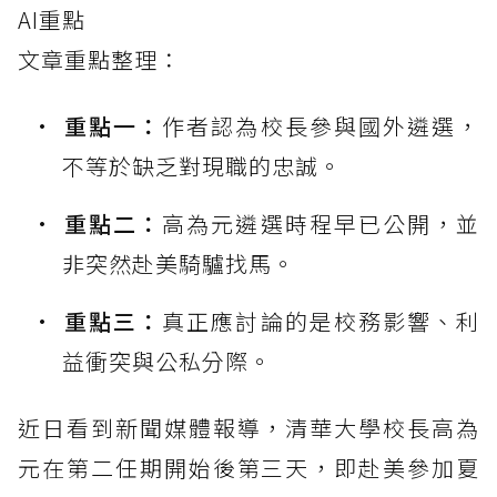
AI重點
文章重點整理：
重點一：
作者認為校長參與國外遴選，
不等於缺乏對現職的忠誠。
重點二：
高為元遴選時程早已公開，並
非突然赴美騎驢找馬。
重點三：
真正應討論的是校務影響、利
益衝突與公私分際。
近日看到新聞媒體報導，清華大學校長高為
元在第二任期開始後第三天，即赴美參加夏