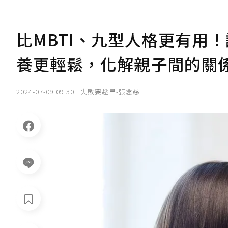
比MBTI、九型人格更有用
養更輕鬆，化解親子間的關
2024-07-09 09:30
失敗要趁早-張念慈