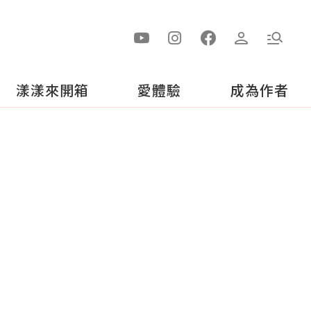
漾漾來開箱
愛體驗
成為作者