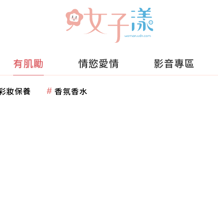
有肌勵
情慾愛情
影音專區
彩妝保養
香氛香水