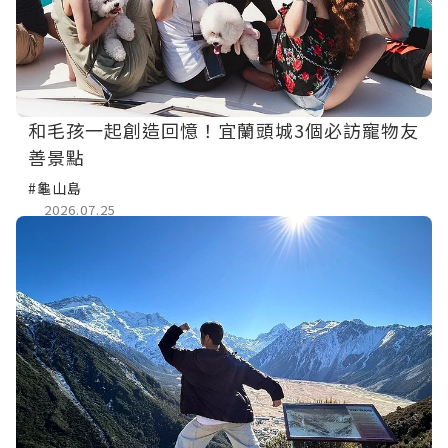
和毛孩一起創造回憶！宜蘭頭城3個必訪寵物友
善景點
#龜山島
2026.07.25