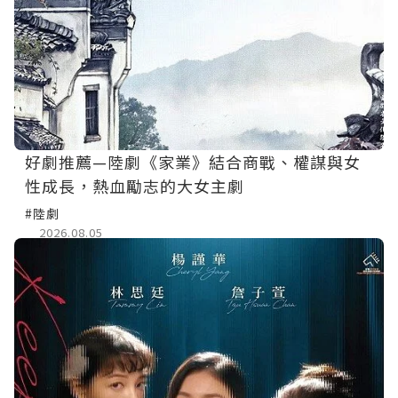
好劇推薦—陸劇《家業》結合商戰、權謀與女
性成長，熱血勵志的大女主劇
#陸劇
2026.08.05