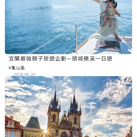
宜蘭最強親子旅遊企劃—頭城礁溪一日遊
#龜山島
2026.05.23