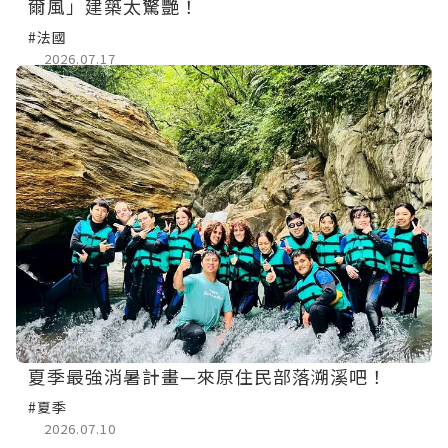
爾風」建築太驚艷！
#法國
2026.07.17
夏季最強消暑計畫—來原住民部落溯溪吧！
#夏季
2026.07.10