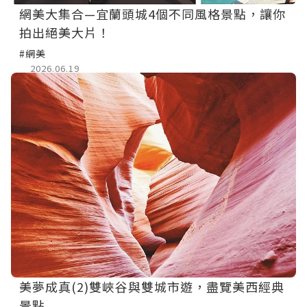
網美大集合—宜蘭頭城4個不同風格景點，讓你
拍出絕美大片！
#網美
2026.06.19
美夢成真(2)雙峽谷與雙城市遊，盡覽美西經典
景點