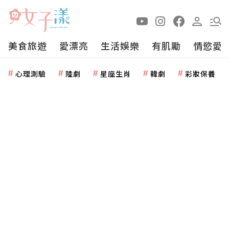
美食旅遊
愛漂亮
生活娛樂
有肌勵
情慾愛
心理測驗
陸劇
星座生肖
韓劇
彩妝保養