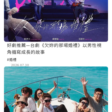
好劇推薦—台劇《欠妳的那場婚禮》以男性視
角描寫成長的故事
#婚禮
2026.07.30