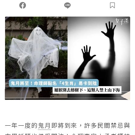
您當前剩餘 U 利點數：
0
點；前往
購買點數
一年一度的
鬼月
即將到來，許多民間禁忌與