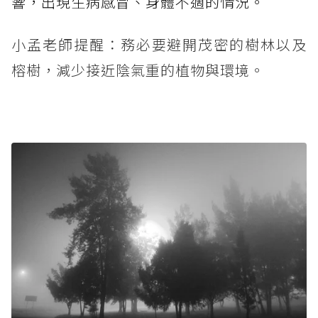
響，出現生病感冒、身體不適的情況。
小孟老師提醒：務必要避開茂密的樹林以及
榕樹，減少接近陰氣重的植物與環境。