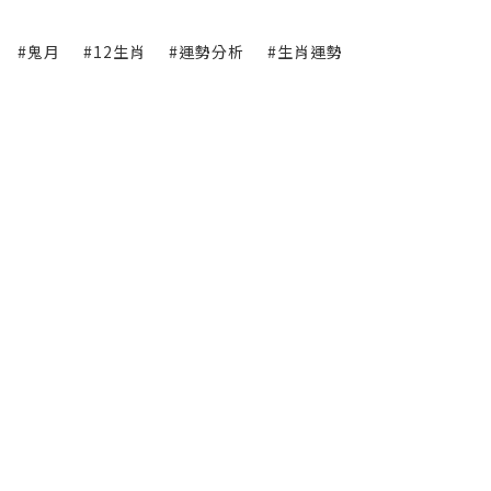
#鬼月
#12生肖
#運勢分析
#生肖運勢