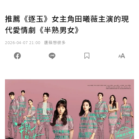
推薦《逐玉》女主角田曦薇主演的現
代愛情劇《半熟男女》
2026-04-07 21:00
唐蘋想很多