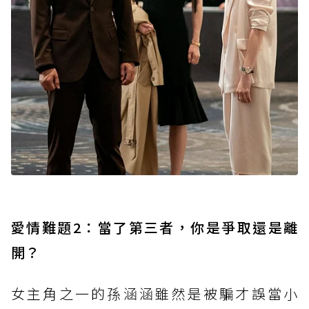
愛情難題2：當了第三者，你是爭取還是離
開？
女主角之一的孫涵涵雖然是被騙才誤當小