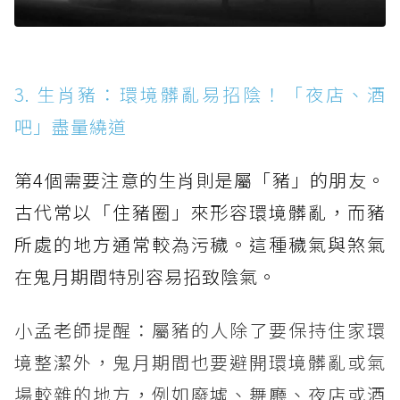
3. 生肖豬：環境髒亂易招陰！「夜店、酒
吧」盡量繞道
第4個需要注意的生肖則是屬「豬」的朋友。
古代常以「住豬圈」來形容環境髒亂，而豬
所處的地方通常較為污穢。這種穢氣與煞氣
在鬼月期間特別容易招致陰氣。
小孟老師提醒：屬豬的人除了要保持住家環
境整潔外，鬼月期間也要避開環境髒亂或氣
場較雜的地方，例如廢墟、舞廳、夜店或酒