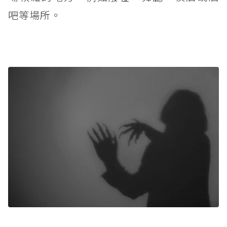
吧等場所。