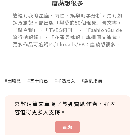
唐蘋想很多
這裡有我的星座、兩性、娛樂時事分析，更有劇
評及旅記。曾出版「戀愛的50個現象」圖文書，
「聯合報」、「TVBS週刊」、「FsahionGuide
流行情報網」、「花蓮最速報」專欄圖文連載，
更多作品可追蹤IG/Threads/FB：唐蘋想很多。
#田曦薇
#三十而已
#半熟男女
#戲劇推薦
喜歡這篇文章嗎？歡迎贊助作者，好內
容值得更多人支持。
贊助