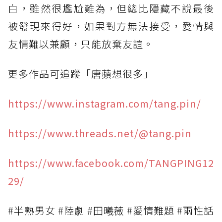
白，雖然很尷尬難為，但總比隱藏不說最後
被發現來得好，如果對方無法接受，愛情與
友情難以兼顧，只能放棄友誼。
更多作品可追蹤「唐蘋想很多」
https://www.instagram.com/tang.pin/
https://www.threads.net/@tang.pin
https://www.facebook.com/TANGPING12
29/
#半熟男女 #陸劇 #田曦薇 #愛情難題 #兩性話