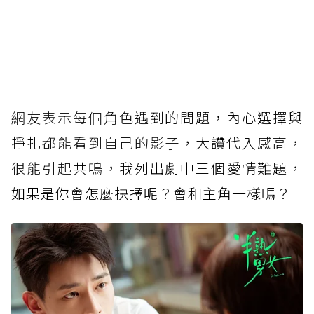
網友表示每個角色
遇到的問題，內心選擇與
掙扎
都能看到自己的影子，
大讚代入感高，
很能引起
共鳴
，
我列出劇中三個愛情難題，
如果是你會怎麼抉擇呢？會和主角一樣嗎？