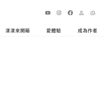
漾漾來開箱
愛體驗
成為作者