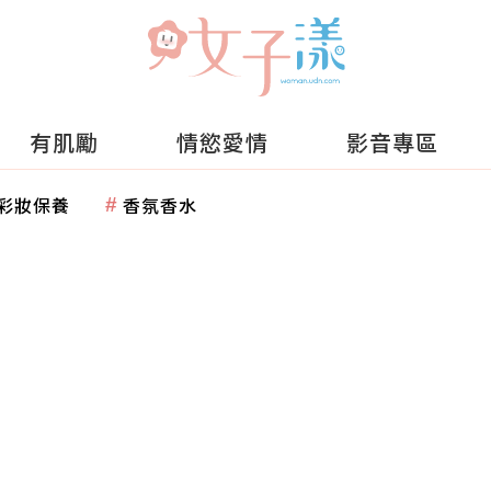
有肌勵
情慾愛情
影音專區
彩妝保養
香氛香水