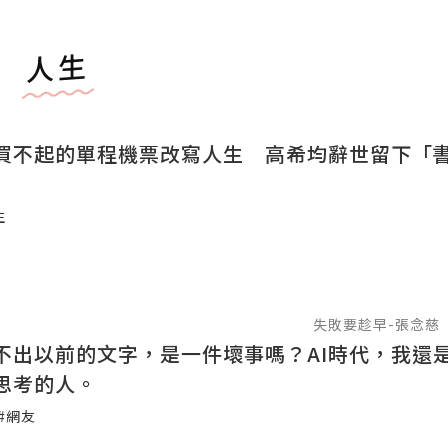
人生
買不起的單程機票改寫人生 高希均辭世留下「
生
失敗要趁早-張念慈
不出以前的文字，是一件壞事嗎？AI時代，我還
思考的人。
#網友