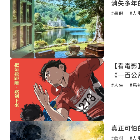
消失多年
#暑假
#人
【看電影
《一百公
#人生
#馬
真正可怕
#飲料
#人