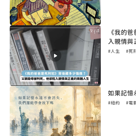
《我的爸
入親情與
#人生
#死
如果記憶
#紐約
#電