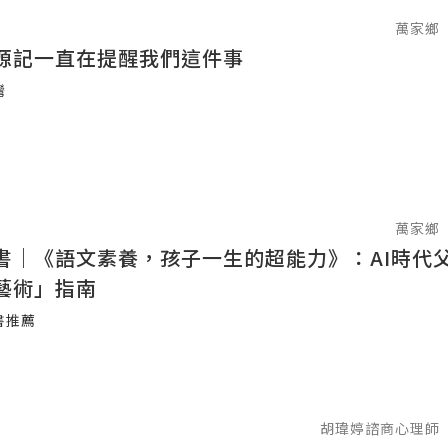
萬家鄉
源記一直在提醒我們這件事
灣
萬家鄉
書｜《語文素養，孩子一生的超能力》：AI時代
藝術」指南
書推薦
胡瑋婷諮商心理師