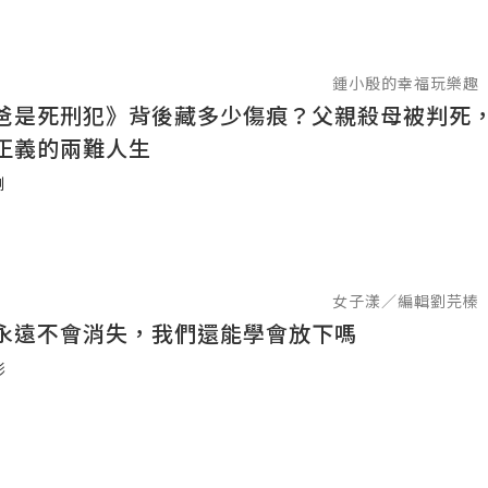
鍾小殷的幸福玩樂趣
爸是死刑犯》背後藏多少傷痕？父親殺母被判死
正義的兩難人生
刑
女子漾／編輯劉芫榛
永遠不會消失，我們還能學會放下嗎
影