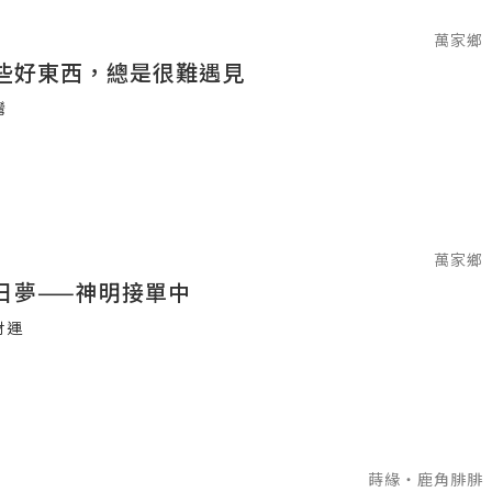
萬家鄉
些好東西，總是很難遇見
灣
萬家鄉
日夢——神明接單中
財運
蒔緣‧鹿角腓腓