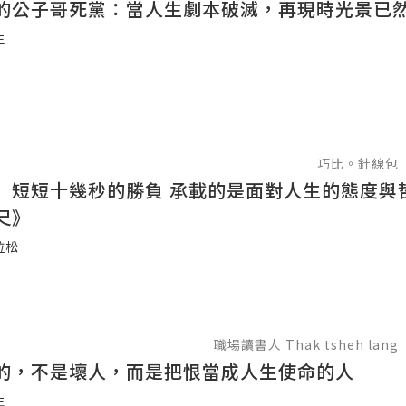
的公子哥死黨：當人生劇本破滅，再現時光景已
生
巧比。針線包
】短短十幾秒的勝負 承載的是面對人生的態度與
尺》
拉松
職場讀書人 Thak tsheh lang
的，不是壞人，而是把恨當成人生使命的人
生