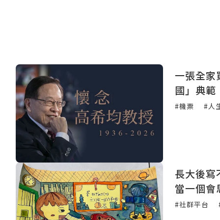
一張全家
國」典範
#機票
#人
長大後寫
當一個會
#社群平台