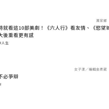
萬家鄉
時就看這10部美劇！《六人行》看友情、《慾望
大後重看更有感
#人生
女子漾／編輯金柔葳
不必爭辯
作