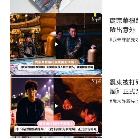
庹宗華狠
險出意外
#我未許願先
震東被打
燭》正式
#我未許願先