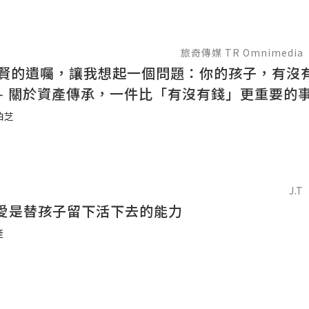
旅奇傳媒 TR Omnimedia
謝賢的遺囑，讓我想起一個問題：你的孩子，有沒
— 關於資產傳承，一件比「有沒有錢」更重要的
柏芝
J.T
愛是替孩子留下活下去的能力
產