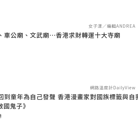
女子漾／編輯ANDREA
、車公廟、文武廟⋯香港求財轉運十大寺廟
網路溫度計DailyView
回到童年為自己發聲 香港漫畫家對國族標籤與自
敵國鬼子》
港