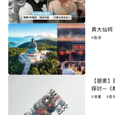
黃大仙祠
#香港
【選書】
探討—《
#漫畫
#香