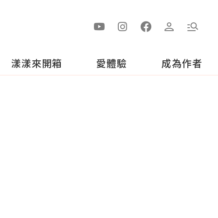
漾漾來開箱
愛體驗
成為作者