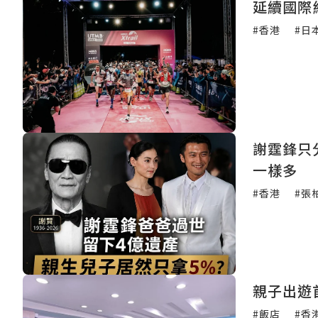
延續國際級的
#香港
#日
謝霆鋒只
一樣多
#香港
#張
親子出遊
#飯店
#香