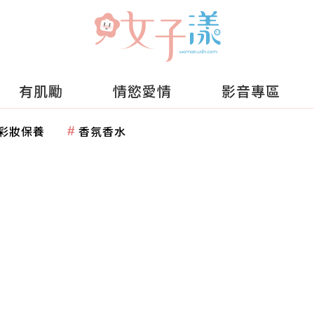
有肌勵
情慾愛情
影音專區
彩妝保養
香氛香水