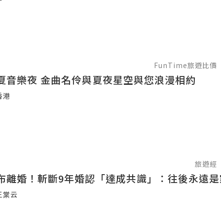
FunTime旅遊比價
夏音樂夜 金曲名伶與夏夜星空與您浪漫相約
香港
旅遊經
布離婚！斬斷9年婚認「達成共識」：往後永遠是
王棠云