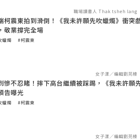
職場讀書人 Thak tsheh lang
踹柯震東拍到滑倒！《我未許願先吹蠟燭》衝突
，敬業撐完全場
吹蠟燭
#柯震東
女子漾／編輯劉芫榛
到慘不忍睹！摔下高台繼續被踩踢，《我未許願
預告曝光
吹蠟燭
#柯震東
女子漾／編輯劉芫榛