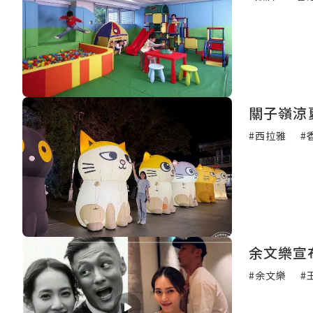
關子嶺涼
#西拉雅
#
余文樂宣
#余文樂
#