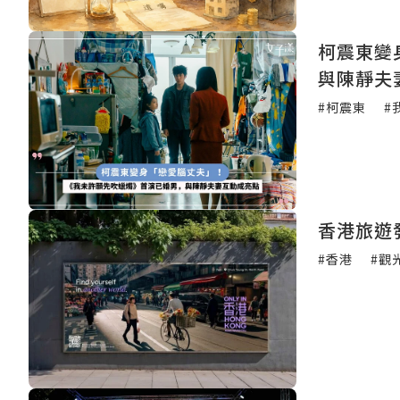
柯震東變
與陳靜夫
#柯震東
#
香港旅遊
#香港
#觀