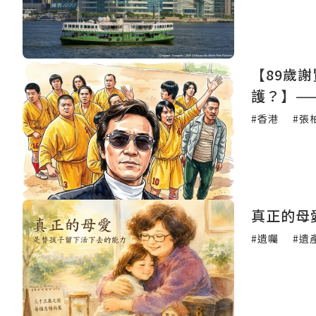
【89歲
護？】—
#香港
#張
真正的母
#遺囑
#遺