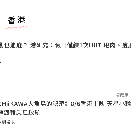
香港
動也能瘦？ 港研究：假日僅練1次HIIT 甩肉、瘦
動
潮健康
HiiKAWA人魚島的秘密》8/6香港上映 天星小
題渡輪乘風啟航
#劇場版