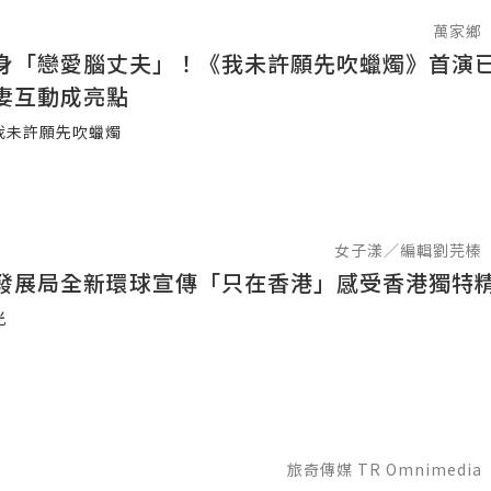
萬家鄉
身「戀愛腦丈夫」！《我未許願先吹蠟燭》首演
妻互動成亮點
我未許願先吹蠟燭
女子漾／編輯劉芫榛
發展局全新環球宣傳「只在香港」感受香港獨特
光
旅奇傳媒 TR Omnimedia