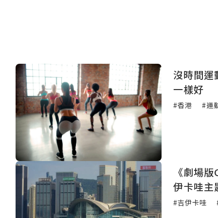
沒時間運
一樣好
#香港
#運
《劇場版C
伊卡哇主
#吉伊卡哇