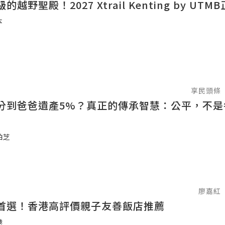
越野聖殿！2027 Xtrail Kenting by UT
本
享民頭條
分到爸爸遺產5%？真正的傳承智慧：公平，不是
柏芝
廖嘉紅
首選！香港高評價親子友善飯店推薦
港