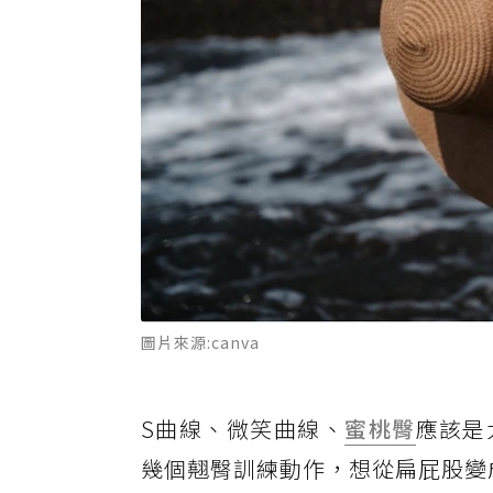
圖片來源:canva
S曲線、微笑曲線、
蜜桃臀
應該是
幾個翹臀訓練動作，想從扁屁股變