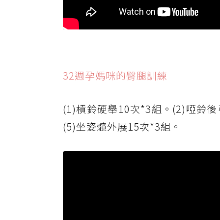
32週孕媽咪的臀腿訓練
(1)槓鈴硬舉10次*3組。(2)啞鈴後
(5)坐姿髖外展15次*3組。