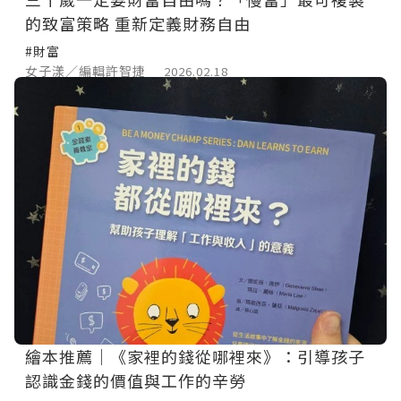
的致富策略 重新定義財務自由
#財富
女子漾／編輯許智捷
2026.02.18
繪本推薦｜《家裡的錢從哪裡來》：引導孩子
認識金錢的價值與工作的辛勞