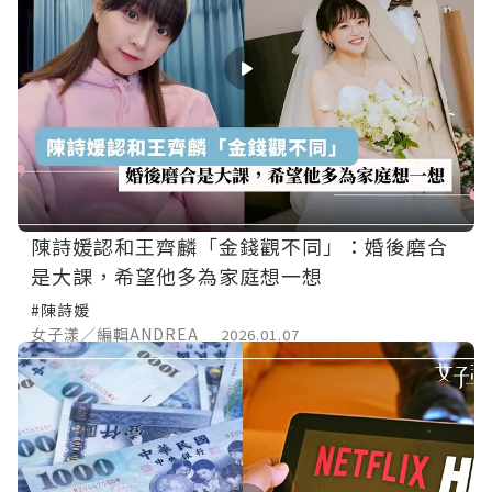
陳詩媛認和王齊麟「金錢觀不同」：婚後磨合
是大課，希望他多為家庭想一想
#陳詩媛
女子漾／編輯ANDREA
2026.01.07