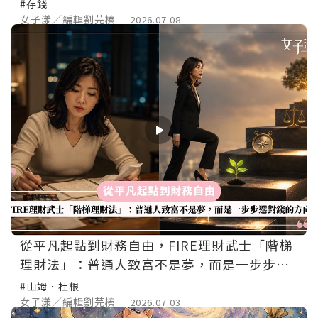
多可怕
#存錢
女子漾／編輯劉芫榛
2026.07.08
從平凡起點到財務自由，FIRE理財武士「階梯
理財法」：普通人致富不是夢，而是一步步選
對錢的方向
#山姆．杜根
女子漾／編輯劉芫榛
2026.07.03