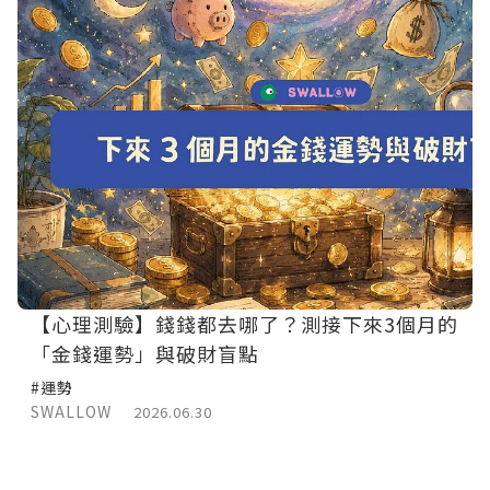
【心理測驗】錢錢都去哪了？測接下來3個月的
「金錢運勢」與破財盲點
#運勢
SWALLOW
2026.06.30