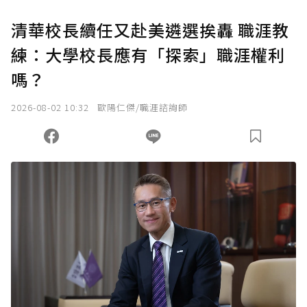
清華校長續任又赴美遴選挨轟 職涯教
練：大學校長應有「探索」職涯權利
嗎？
2026-08-02 10:32
歐陽仁傑/職涯諮詢師