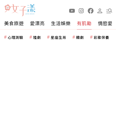
美食旅遊
愛漂亮
生活娛樂
有肌勵
情慾愛
心理測驗
陸劇
星座生肖
韓劇
彩妝保養