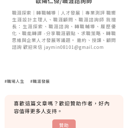
歐陽仁傑/職涯諮詢師
職涯探索｜轉職輔導｜人才發展｜專業測評 職嚮
生涯設計主理人、職涯顧問、職涯諮詢師 我擅
長：生涯探索、職涯諮詢、轉職輔導、履歷優
化、職能轉譯 -分享職涯觀點、求職策略、轉職
思維與企業人才發展等議題。 邀約、授課、顧問
諮詢 歡迎來信 jaymin08101@gmail.com
#職場人生
#職涯發展
喜歡這篇文章嗎？歡迎贊助作者，好內
容值得更多人支持。
贊助