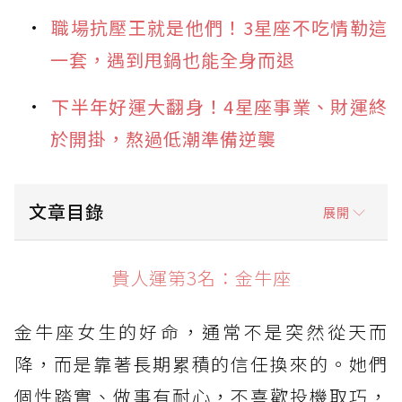
職場抗壓王就是他們！3星座不吃情勒這
一套，遇到甩鍋也能全身而退
下半年好運大翻身！4星座事業、財運終
於開掛，熬過低潮準備逆襲
文章目錄
展開
貴人運第3名：金牛座
貴人運第3名：金牛座
貴人運第2名：獅子座
金牛座女生的好命，通常不是突然從天而
貴人運第1名：天秤座
降，而是靠著長期累積的信任換來的。她們
個性踏實、做事有耐心，不喜歡投機取巧，