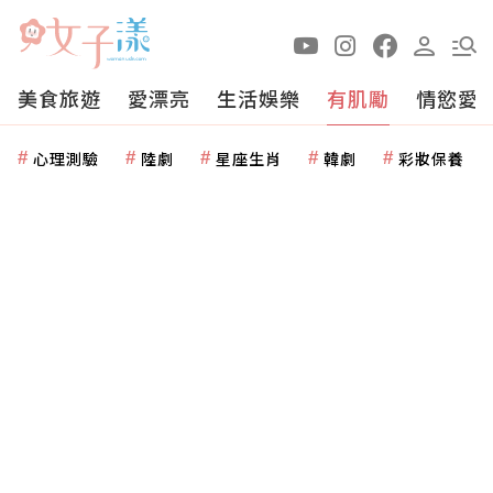
美食旅遊
愛漂亮
生活娛樂
有肌勵
情慾愛
心理測驗
陸劇
星座生肖
韓劇
彩妝保養