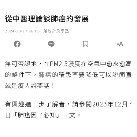
從中醫理論談肺癌的發展
2024-10-17 08:06
斛說針灸學塾
無可否認地，在PM2.5濃度在空氣中愈來愈高
的條件下，
肺癌
的罹患率要降低可以說簡直
就是癡人說夢話！
有興趣進一步了解者，請參閱2023年12月7
日「肺癌因子必知」一文。