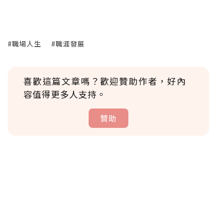
#職場人生
#職涯發展
喜歡這篇文章嗎？歡迎贊助作者，好內
容值得更多人支持。
贊助
贊助說明
為了鼓勵作者持續創作更好的內容，會員可以
使用「贊助」功能實質回饋給喜愛的作者。可