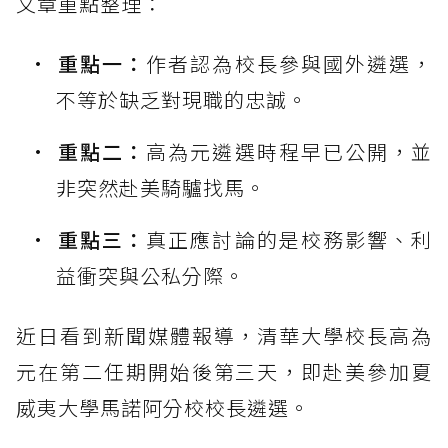
文章重點整理：
重點一：
作者認為校長參與國外遴選，
不等於缺乏對現職的忠誠。
重點二：
高為元遴選時程早已公開，並
非突然赴美騎驢找馬。
重點三：
真正應討論的是校務影響、利
益衝突與公私分際。
近日看到新聞媒體報導，清華大學校長高為
元在第二任期開始後第三天，即赴美參加夏
威夷大學馬諾阿分校校長遴選。