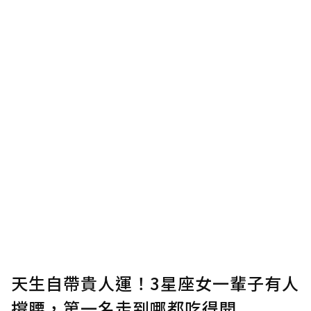
將您認為適合的點數贈送給作者，一旦使用贊
助點數即不得撤銷，單筆贊助最低點數為30
點，最高點數沒有上限。
U 利點數 1 點 = NTD 1 元。
確認送出
我已詳閱贊助說明，且同意站方的使用條款。
您當前剩餘 U 利點數：
0
點；前往
購買點數
天生自帶貴人運！3星座女一輩子有人
撐腰，第一名走到哪都吃得開