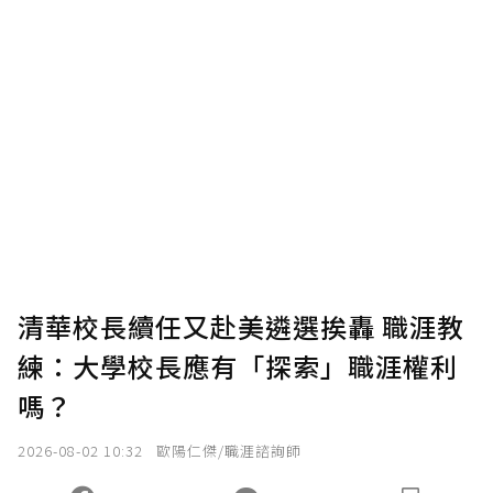
贊助說明
為了鼓勵作者持續創作更好的內容，會員可以
使用「贊助」功能實質回饋給喜愛的作者。可
將您認為適合的點數贈送給作者，一旦使用贊
助點數即不得撤銷，單筆贊助最低點數為30
點，最高點數沒有上限。
U 利點數 1 點 = NTD 1 元。
清華校長續任又赴美遴選挨轟 職涯教
練：大學校長應有「探索」職涯權利
確認送出
嗎？
我已詳閱贊助說明，且同意站方的使用條款。
2026-08-02 10:32
歐陽仁傑/職涯諮詢師
您當前剩餘 U 利點數：
0
點；前往
購買點數