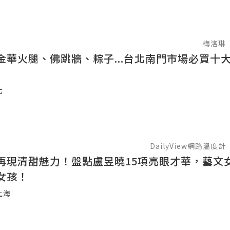
梅洛琳
金華火腿、佛跳牆、粽子...台北南門市場必買十
北
DailyView網路溫度計
再現清甜魅力！盤點盧昱曉15項亮眼才華，藝文
女孩！
上海