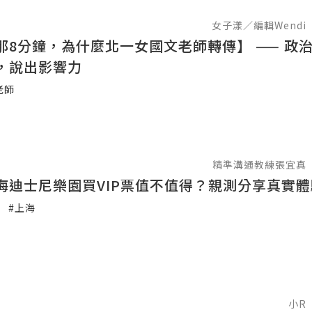
女子漾／編輯Wendi
分鐘，為什麼北一女國文老師轉傳】 —— 政治人物不
，說出影響力
老師
精準溝通教練張宜真
海迪士尼樂園買VIP票值不值得？親測分享真實體
#上海
小R