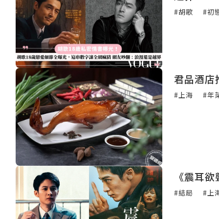
#胡歌
#初
君品酒店
#上海
#年
《震耳欲
#結局
#上