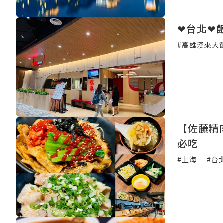
❤台北❤
#高雄漢來大
【佐藤精
必吃
#上海
#台