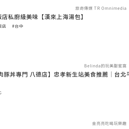
旅奇傳媒 TR Omnimedia
飯店私廚級美味【漢來上海湯包】
飯店
#台中
Belinda的玩美甜蜜窩
肉豚丼專門 八德店】忠孝新生站美食推薦｜台北
北
金亮亮吃喝玩樂趣