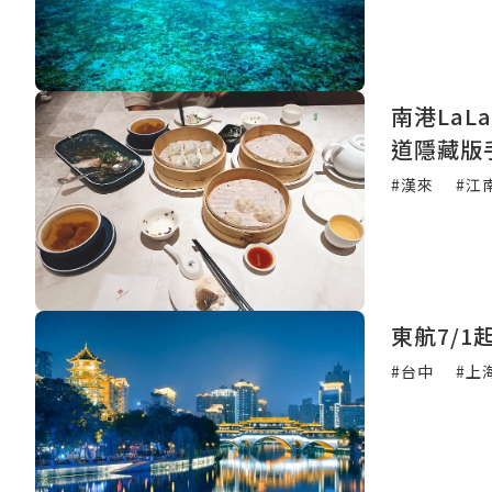
南港LaL
道隱藏版
#漢來
#江
東航7/1
#台中
#上