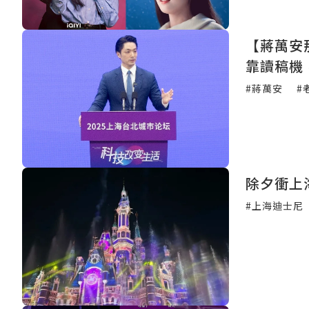
【蔣萬安那8
靠讀稿機
#蔣萬安
#
除夕衝上
#上海迪士尼