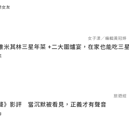
戀女友
女子漾／編輯黃冠婷
推米其林三星年菜 +二大圍爐宴，在家也能吃三
菜
旅遊經
聾》影評 當沉默被看見，正義才有聲音
海