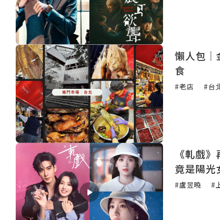
懶人包｜
食
#老店
#台
《軋戲》
竟是陽光
#盧昱曉
#