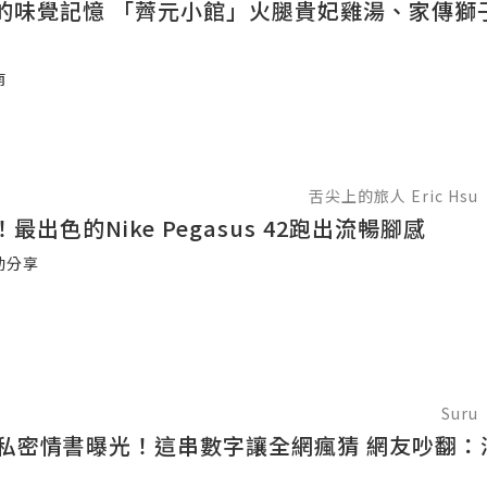
的味覺記憶 「薺元小館」火腿貴妃雞湯、家傳獅
南
舌尖上的旅人 Eric Hsu
最出色的Nike Pegasus 42跑出流暢腳感
動分享
Suru
歲私密情書曝光！這串數字讓全網瘋猜 網友吵翻：