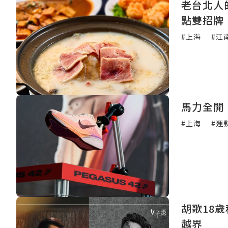
老台北人
點雙招牌
#上海
#江
馬力全開！
#上海
#運
胡歌18
越界