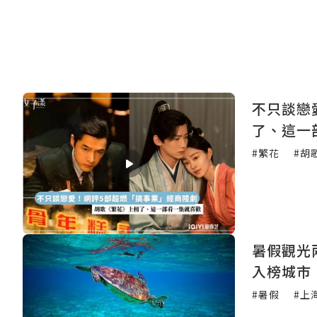
不只談戀
了、這一
#繁花
#胡
暑假觀光
入榜城市
#暑假
#上