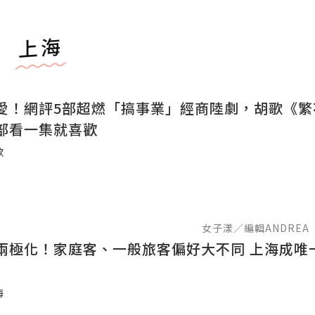
上海
愛！網評5部超燃「搞事業」經商陸劇，胡歌《繁
部看一集就喜歡
歌
女子漾／編輯ANDREA
兩極化！家庭客、一般旅客偏好大不同 上海成唯
海