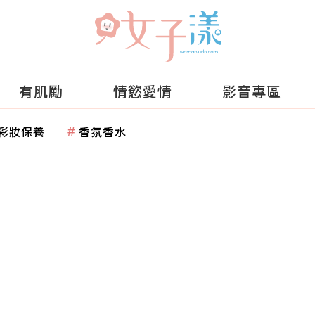
有肌勵
情慾愛情
影音專區
彩妝保養
香氛香水