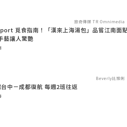
旅奇傳媒 TR Omnimedia
aport 覓食指南！「漢來上海湯包」品嘗江南面
手藝讓人驚艷
南
Beverly比猴俐
起台中－成都復航 每週2班往返
海