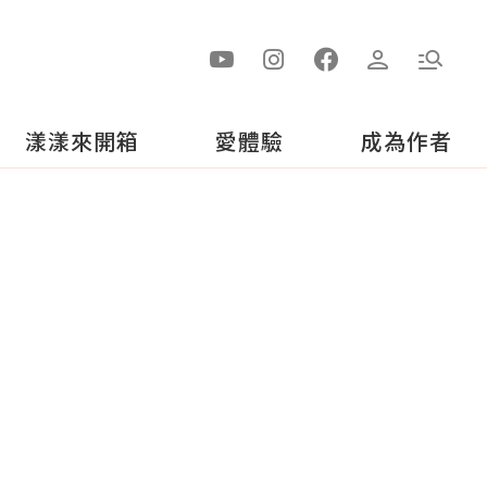
漾漾來開箱
愛體驗
成為作者