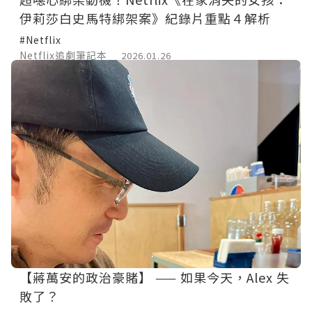
伊莉莎白史馬特綁架案》紀錄片重點４解析
#Netflix
Netflix追劇筆記本
2026.01.26
【蔣萬安的政治豪賭】 —— 如果今天，Alex 失
敗了？