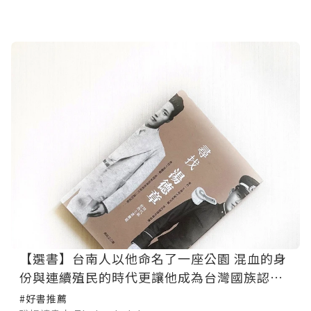
【選書】台南人以他命名了一座公園 混血的身
份與連續殖民的時代更讓他成為台灣國族認同
的最經典案例—《尋找湯德章》
#好書推薦