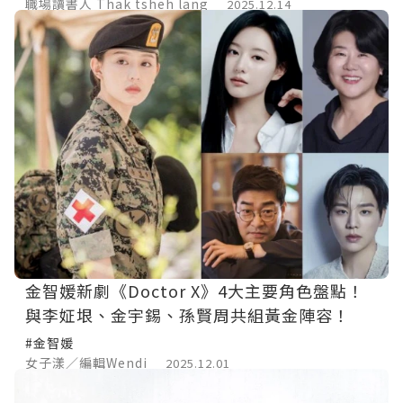
職場讀書人 Thak tsheh lang
2025.12.14
金智媛新劇《Doctor X》4大主要角色盤點！
與李姃垠、金宇錫、孫賢周共組黃金陣容！
#金智媛
女子漾／編輯Wendi
2025.12.01