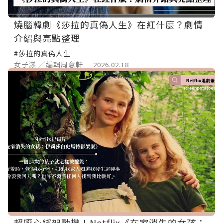
燒腦韓劇《莎拉的真偽人生》在紅什麼？劇情
介紹與亮點整理
#莎拉的真偽人生
女子漾 ／編輯周意軒
2026.02.18
超噁心綁架動機！Netflix《在家消失的女孩：