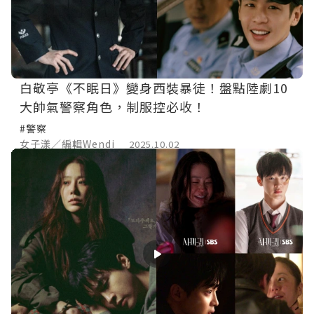
白敬亭《不眠日》變身西裝暴徒！盤點陸劇10
大帥氣警察角色，制服控必收！
#警察
女子漾／編輯Wendi
2025.10.02