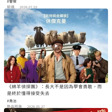
#警察
柳靖
2026.07.03
《綿羊偵探團》：長大不是因為學會勇敢，而
是終於懂得接受失去
#喬治
熱血阿舜
2026.05.27