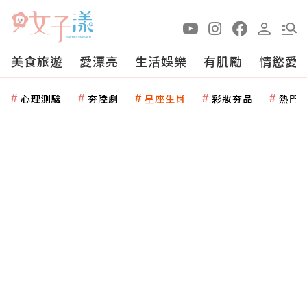
美食旅遊
愛漂亮
生活娛樂
有肌勵
情慾愛
心理測驗
夯陸劇
星座生肖
彩妝夯品
熱門