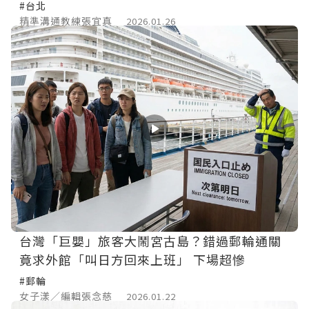
#台北
精準溝通教練張宜真
2026.01.26
台灣「巨嬰」旅客大鬧宮古島？錯過郵輪通關
竟求外館「叫日方回來上班」 下場超慘
#郵輪
女子漾／編輯張念慈
2026.01.22