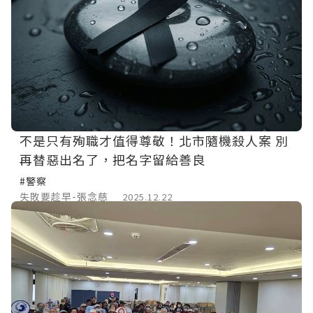
不是只有殉職才值得尊敬！北市隨機殺人案 別
再替惡出名了，把名字留給善良
#警察
失敗要趁早-張念慈
2025.12.22