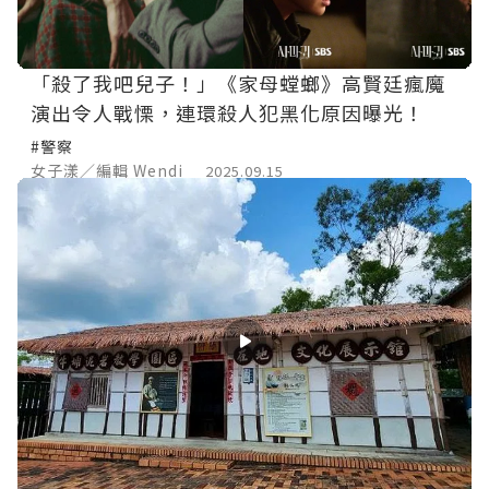
「殺了我吧兒子！」《家母螳螂》高賢廷瘋魔
演出令人戰慄，連環殺人犯黑化原因曝光！
#警察
女子漾／編輯 Wendi
2025.09.15