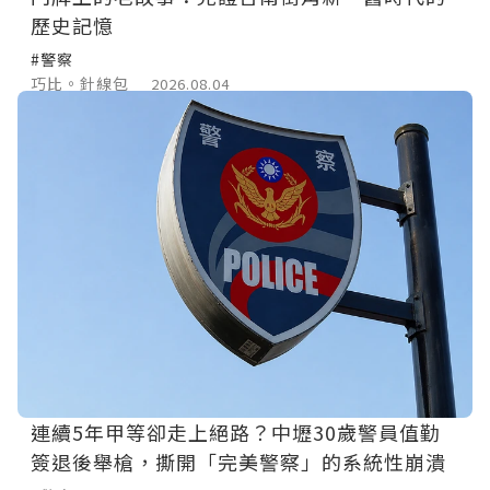
歷史記憶
#警察
巧比。針線包
2026.08.04
連續5年甲等卻走上絕路？中壢30歲警員值勤
簽退後舉槍，撕開「完美警察」的系統性崩潰