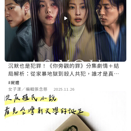
沉默也是犯罪！《你旁觀的罪》分集劇情＋結
局解析：從家暴地獄到殺人共犯，誰才是真正
的罪人？
#屍體
女子漾／編輯張念慈
2025.11.26