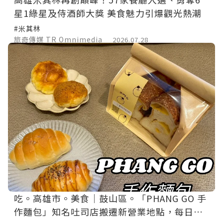
星1綠星及侍酒師大獎 美食魅力引爆觀光熱潮
#米其林
旅奇傳媒 TR Omnimedia
2026.07.28
吃。高雄市。美食｜鼓山區。「PHANG GO 手
作麵包」知名吐司店搬遷新營業地點，每日現