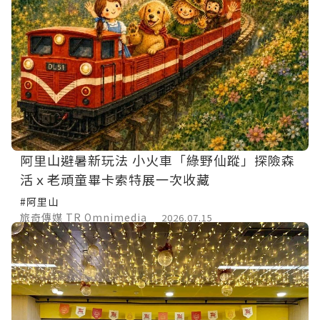
阿里山避暑新玩法 小火車「綠野仙蹤」探險森
活ｘ老頑童畢卡索特展一次收藏
#阿里山
旅奇傳媒 TR Omnimedia
2026.07.15