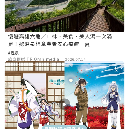
慢遊高雄六龜／山林、美食、美人湯一次滿
足！選溫泉標章業者安心療癒一夏
#溫泉
旅奇傳媒 TR Omnimedia
2026.07.14