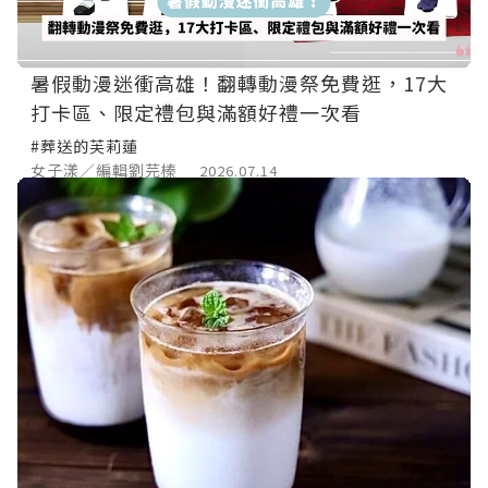
暑假動漫迷衝高雄！翻轉動漫祭免費逛，17大
打卡區、限定禮包與滿額好禮一次看
#葬送的芙莉蓮
女子漾／編輯劉芫榛
2026.07.14