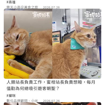
烤職人麵包店。
#高雄
樂天小高＠美食之旅
2026.07.26
人類站長負責工作，蜜柑站長負責想睡，每月
值勤為何總吸引遊客朝聖？
#貓咪
數位品牌顧問 - 小米
2026.07.26