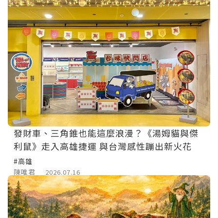
發財車、三角錐也能這麼浪漫？《湯姆貓與傑
利鼠》走入高雄捷運 與台灣感性蹦出新火花
#高雄
陳唯君
2026.07.16