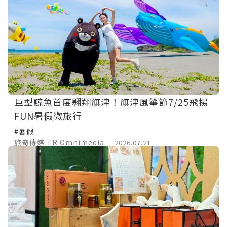
巨型鯨魚首度翱翔旗津！旗津風箏節7/25飛揚
FUN暑假微旅行
#暑假
旅奇傳媒 TR Omnimedia
2026.07.21