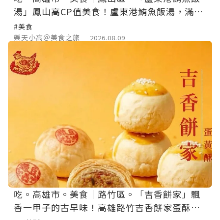
湯」鳳山高CP值美食！盧東港鮪魚飯湯，滿滿
鮪魚飯竟然只要銅板價。
#美食
樂天小高＠美食之旅
2026.08.09
吃。高雄市。美食｜路竹區。「吉香餅家」飄
香一甲子的古早味！高雄路竹吉香餅家蛋酥