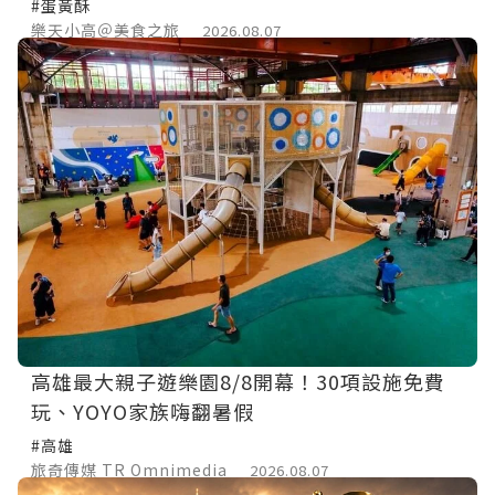
餅，純手工限量必搶。
#蛋黃酥
樂天小高＠美食之旅
2026.08.07
高雄最大親子遊樂園8/8開幕！30項設施免費
玩、YOYO家族嗨翻暑假
#高雄
旅奇傳媒 TR Omnimedia
2026.08.07