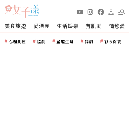
美食旅遊
愛漂亮
生活娛樂
有肌勵
情慾愛
心理測驗
陸劇
星座生肖
韓劇
彩妝保養