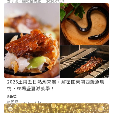
女子漾／編輯金柔葳
2026.07.17
2026土用丑日熱潮來襲，解密關東關西鰻魚風
情，來場盛夏滋養學！
#高雄
旅遊經
2026.07.17