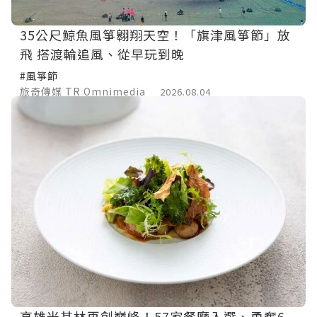
35公尺鯨魚風箏翱翔天空！「旗津風箏節」放
飛 搭渡輪追風、從早玩到晚
#風箏節
旅奇傳媒 TR Omnimedia
2026.08.04
高雄米其林再創巔峰！57家餐廳入選、勇奪6