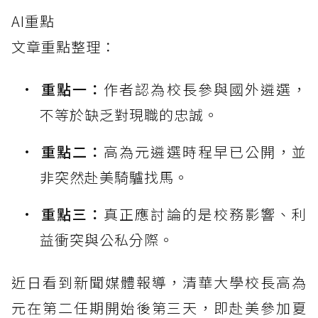
AI重點
文章重點整理：
重點一：
作者認為校長參與國外遴選，
不等於缺乏對現職的忠誠。
重點二：
高為元遴選時程早已公開，並
非突然赴美騎驢找馬。
重點三：
真正應討論的是校務影響、利
益衝突與公私分際。
近日看到新聞媒體報導，清華大學校長高為
元在第二任期開始後第三天，即赴美參加夏