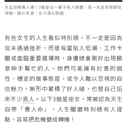
天生自帶貴人運！3星座女一輩子有人撐腰，第一名走到哪都吃
得開。圖片來源：女子漾AI製圖
有些女生的人生看似特別順，不一定是因為
從未遇過挫折，而是每當陷入低潮、工作卡
關或面臨重要選擇時，身邊總會剛好出現願
意伸手幫忙的人。她們可能擁有討喜的個
性、穩定的做事態度，或令人難以忽視的自
信魅力，無形中累積了好人緣，也替自己招
來不少
貴人
。以下3個星座女，常被認為天生
自帶「貴人命」，人生關鍵時刻總有人提
點，容易把危機變成轉機！