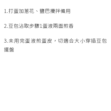
1.打蛋加蔥花、鹽巴攪拌備用
2.豆包沾取步驟1蛋液兩面煎香
3.未用完蛋液煎蛋皮，切適合大小穿插豆包
擺盤