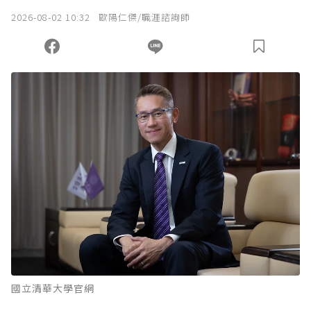
我已詳閱贊助說明，且同意站方的使用條款。
2026-08-02 10:32
歐陽仁傑/職涯諮詢師
您當前剩餘 U 利點數：
0
點；前往
購買點數
國立清華大學官網