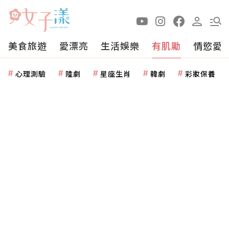
美食旅遊
愛漂亮
生活娛樂
有肌勵
情慾愛
心理測驗
陸劇
星座生肖
韓劇
彩妝保養