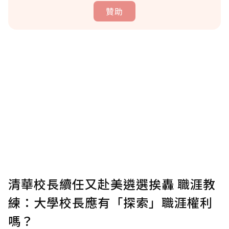
贊助
贊助說明
為了鼓勵作者持續創作更好的內容，會員可以
使用「贊助」功能實質回饋給喜愛的作者。可
將您認為適合的點數贈送給作者，一旦使用贊
助點數即不得撤銷，單筆贊助最低點數為30
點，最高點數沒有上限。
U 利點數 1 點 = NTD 1 元。
清華校長續任又赴美遴選挨轟 職涯教
練：大學校長應有「探索」職涯權利
確認送出
嗎？