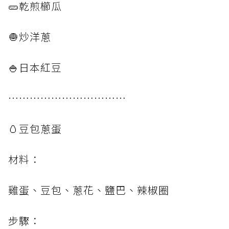
🥒乾煎櫛瓜
🧅炒洋蔥
🍚日本紅豆
⋯⋯⋯⋯⋯⋯⋯⋯⋯⋯⋯
🥚豆包蔥蛋
材料：
雞蛋、豆包、蔥花、鹽巴、辣椒圈
步驟：