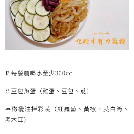
🥛每餐前喝水至少300cc
🥚豆包蔥蛋（雞蛋、豆包、蔥）
🥕橄欖油拌彩蔬（紅蘿蔔、黃椒、茭白筍、
黑木耳）