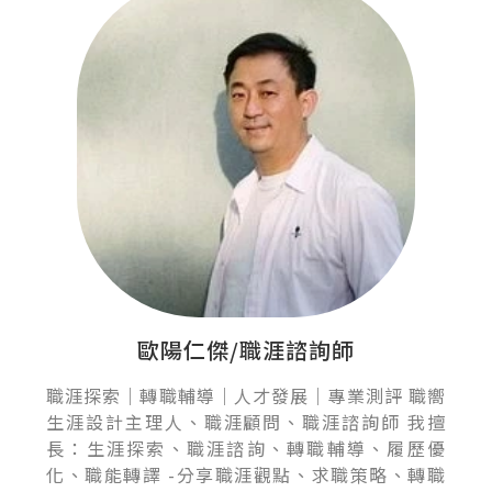
歐陽仁傑/職涯諮詢師
職涯探索｜轉職輔導｜人才發展｜專業測評 職嚮
生涯設計主理人、職涯顧問、職涯諮詢師 我擅
長：生涯探索、職涯諮詢、轉職輔導、履歷優
化、職能轉譯 -分享職涯觀點、求職策略、轉職