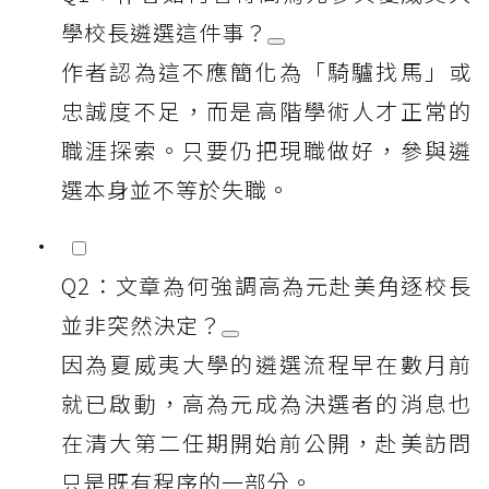
學校長遴選這件事？
作者認為這不應簡化為「騎驢找馬」或
忠誠度不足，而是高階學術人才正常的
職涯探索。只要仍把現職做好，參與遴
選本身並不等於失職。
Q2：文章為何強調高為元赴美角逐校長
並非突然決定？
因為夏威夷大學的遴選流程早在數月前
就已啟動，高為元成為決選者的消息也
在清大第二任期開始前公開，赴美訪問
只是既有程序的一部分。