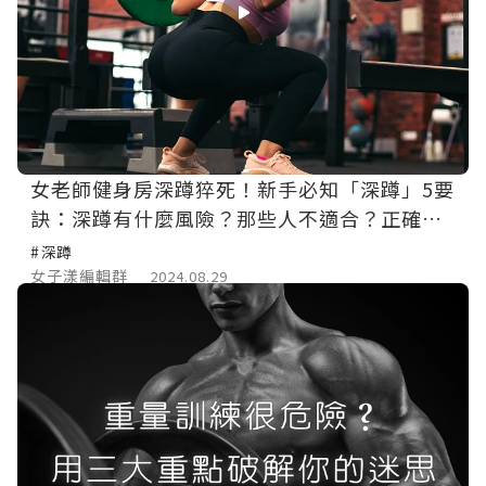
女老師健身房深蹲猝死！新手必知「深蹲」5要
訣：深蹲有什麼風險？那些人不適合？正確做
好槓鈴深蹲
#深蹲
女子漾編輯群
2024.08.29