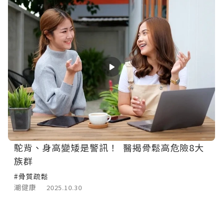
駝背、身高變矮是警訊！ 醫揭骨鬆高危險8大
族群
#骨質疏鬆
潮健康
2025.10.30