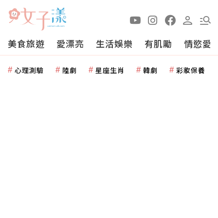
美食旅遊
愛漂亮
生活娛樂
有肌勵
情慾愛
心理測驗
陸劇
星座生肖
韓劇
彩妝保養