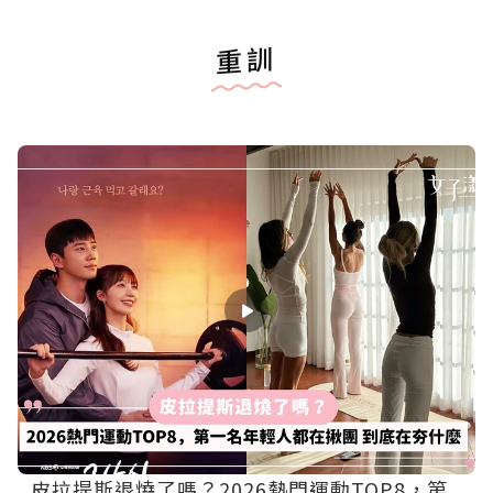
重訓
皮拉提斯退燒了嗎？2026熱門運動TOP8，第