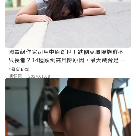
國寶級作家司馬中原逝世！跌倒高風險族群不
只長者？14種跌倒高風險原因，最大威脅是
「它」
#骨質疏鬆
潮健康
2024.01.08