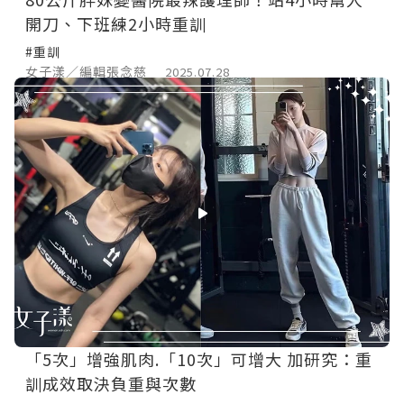
開刀、下班練2小時重訓
#重訓
女子漾／編輯張念慈
2025.07.28
「5次」增強肌肉.「10次」可增大 加研究：重
訓成效取決負重與次數