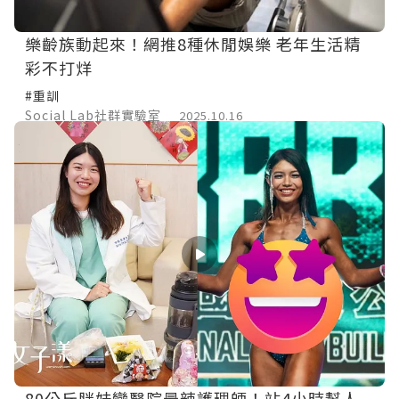
樂齡族動起來！網推8種休閒娛樂 老年生活精
彩不打烊
#重訓
Social Lab社群實驗室
2025.10.16
80公斤胖妹變醫院最辣護理師！站4小時幫人