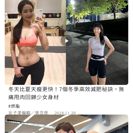
冬天比夏天瘦更快！7個冬季高效減肥秘訣，無
痛甩肉回歸少女身材
#燃脂
女子漾編輯／張念慈
2024.11.28