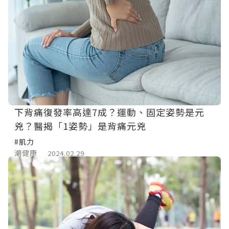
下背痛復發率高達7成？運動、固定姿勢是元
兇？醫揭「1姿勢」是背痛元兇
#肌力
潮健康
2024.02.29