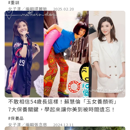
#重訓
女子漾／編輯譚麗敏
2025.02.20
不敢相信54歲長這樣！蘇慧倫「玉女養顏術」
7大保養關鍵，學起來讓你美到被時間遺忘！
#保養品
女子漾／編輯張念慈
2024.12.11