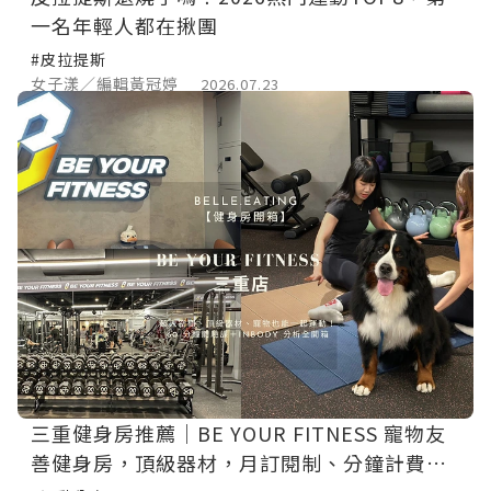
一名年輕人都在揪團
#皮拉提斯
女子漾／編輯黃冠婷
2026.07.23
三重健身房推薦｜BE YOUR FITNESS 寵物友
善健身房，頂級器材，月訂閱制、分鐘計費、