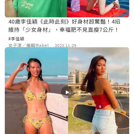
40歲李佳穎《此時此刻》好身材超驚豔！4招
維持「少女身材」，幸福肥不見直瘦7公斤！
#李佳穎
女子漾／編輯Mabel
2023.11.29