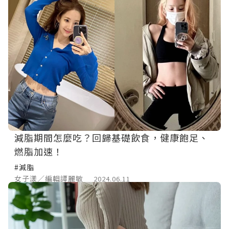
減脂期間怎麼吃？回歸基礎飲食，健康飽足、
燃脂加速！
#減脂
女子漾／編輯譚麗敏
2024.06.11