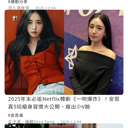
單次入場！
#運動分享
貝ㄦ貪食怪
2025.12.04
2025年末必追Netflix韓劇《一吻爆炸》！安恩
真5招瘦身習慣大公開，瘦出小V臉
#安恩真
女子漾／編輯Vera Yang
2025.12.04