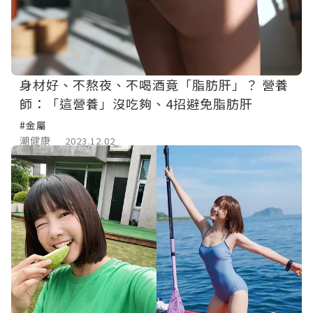
身材好、不熬夜、不喝酒竟「脂肪肝」？ 營養
師：「這營養」沒吃夠、4招避免脂肪肝
#金屬
潮健康
2023.12.02