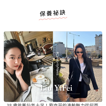
保養祕訣
38 歲依舊仙氣十足！劉亦菲的凍齡魅力從何而