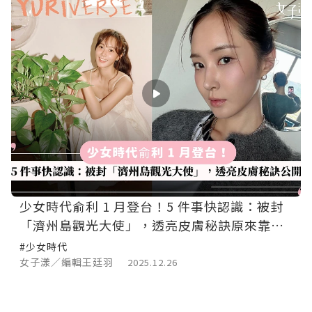
少女時代俞利 1 月登台！5 件事快認識：被封
「濟州島觀光大使」，透亮皮膚秘訣原來靠這
個
#少女時代
女子漾／編輯王廷羽
2025.12.26