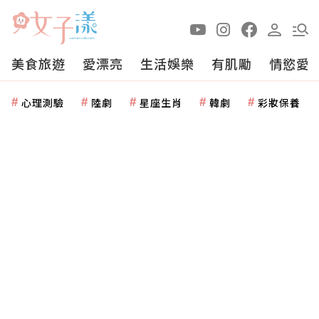
美食旅遊
愛漂亮
生活娛樂
有肌勵
情慾愛
心理測驗
陸劇
星座生肖
韓劇
彩妝保養