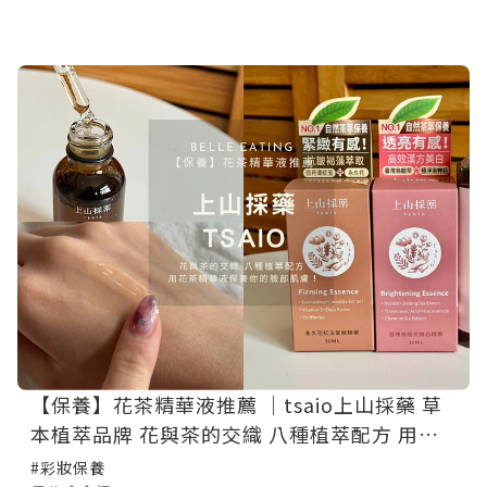
【保養】花茶精華液推薦 ｜tsaio上山採藥 草
本植萃品牌 花與茶的交織 八種植萃配方 用花
茶精華液保養你的臉部肌膚！
#彩妝保養