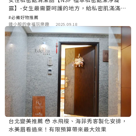
露】-女生最需要呵護的地方，給私密肌滿滿儀
式感。植萃配方，pH值溫和，天天使用很可
#必備好物推薦
以。
鍾小殷的幸福玩樂趣
2025.09.18
台北變美推薦 😳 水飛梭、海菲秀客製化安排，
水美眉看過來！有限預算帶來最大效果