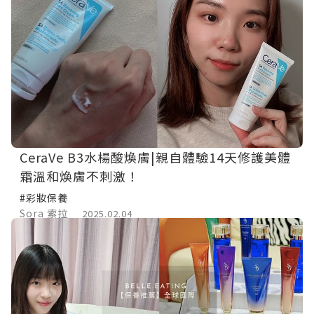
CeraVe B3水楊酸煥膚|親自體驗14天修護美體
霜溫和煥膚不刺激！
#彩妝保養
Sora 索拉
2025.02.04