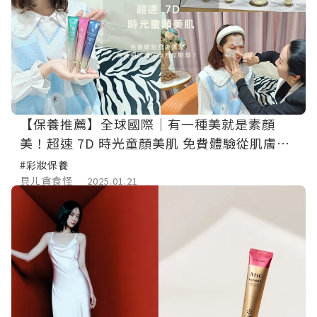
【保養推薦】全球國際｜有一種美就是素顏
美！超速 7D 時光童顏美肌 免費體驗從肌膚檢
測、清潔、修護到防護的全方位呵護！
#彩妝保養
貝ㄦ貪食怪
2025.01.21