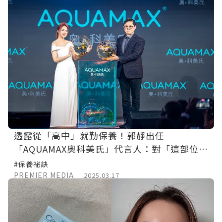
透露從「高中」就勤保養！郭靜出任
「AQUAMAX奧科美氏」代言人：對「這部位」
最有自信
#保養祕訣
PREMIER MEDIA
2025.03.17