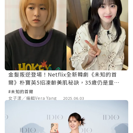
金髮叛逆登場！Netflix全新韓劇《未知的首
爾》朴寶英5招凍齡美肌秘訣，35歲仍是童顏
少女！
#未知的首爾
女子漾／編輯Vera Yang
2025.06.03