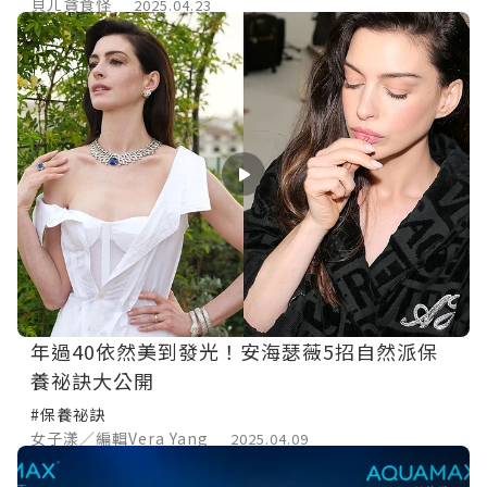
貝ㄦ貪食怪
2025.04.23
年過40依然美到發光！安海瑟薇5招自然派保
養祕訣大公開
#保養祕訣
女子漾／編輯Vera Yang
2025.04.09