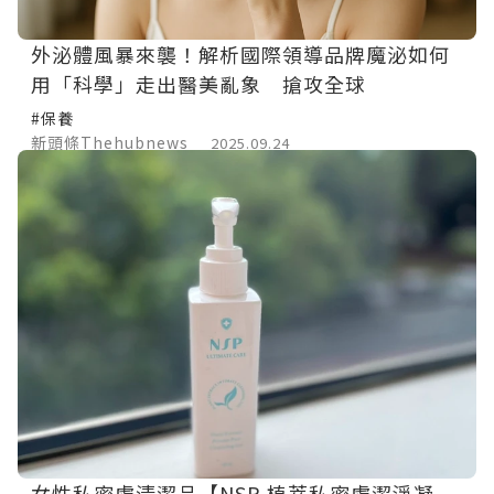
外泌體風暴來襲！解析國際領導品牌魔泌如何
用「科學」走出醫美亂象 搶攻全球
#保養
新頭條Thehubnews
2025.09.24
女性私密處清潔品【NSP 植萃私密處潔淨凝