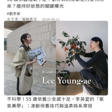
來？維持好狀態的關鍵曝光
#劉亦菲
女子漾／編輯桑泥
2026.06.11
不科學！55 歲依舊少女感十足，李英愛的「氧
氣美學」：凍齡保養技巧與溫柔姊系穿搭