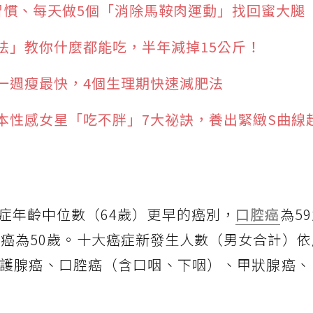
習慣、每天做5個「消除馬鞍肉運動」找回蜜大腿
法」教你什麼都能吃，半年減掉15公斤！
一週瘦最快，4個生理期快速減肥法
本性感女星「吃不胖」7大祕訣，養出緊緻S曲線
症年齡中位數（64歲）更早的癌別，
口腔癌
為5
腺癌為50歲。十大癌症新發生人數（男女合計）
護腺癌、口腔癌（含口咽、下咽）、甲狀腺癌、