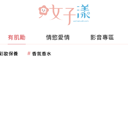
有肌勵
情慾愛情
影音專區
彩妝保養
香氛香水