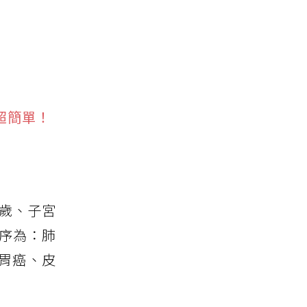
超簡單！
9歲、子宮
依序為：肺
胃癌、皮