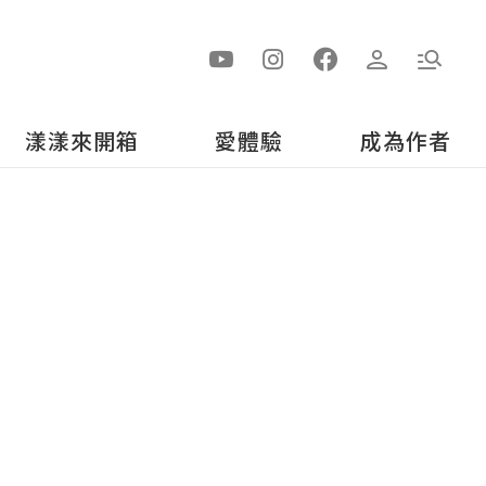
漾漾來開箱
愛體驗
成為作者