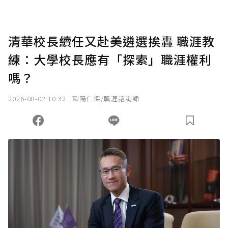
清華校長續任又赴美遴選挨轟 職涯教
練：大學校長應有「探索」職涯權利
嗎？
2026-08-02 10:32
歐陽仁傑/職涯諮詢師