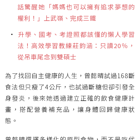
話驚醒她「媽媽也可以擁有追求夢想的
權利！」上武嶺、完成三鐵
升學、國考、考證照都該懂的懶人學習
法！高效學習教練莊鈞涵：只讀20％，
從吊車尾念到雙碩士
為了找回自主健康的人生，曾懿晴試過168斷
食法但只瘦了4公斤，也試過斷糖但卻引發全
身發炎，後來她透過建立正確的飲食健康計
畫，搭配營養補充品，讓身體回歸健康狀
態。
曾懿晴選擇多樣化的原型食物，而不是吃代