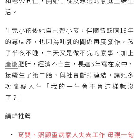
和老公同住，開始了從沒想過的家庭主婦生
活。
生完小孩後她自己帶小孩，伴隨曾懿晴16年
的蕁麻疹，也因為哺乳的關係再度發作，孩
子半夜不睡，白天又是做不完的家事，加上
產後
肥胖，經濟不自主，長達3年窩在家中，
接續生了第二胎，與社會斷掉連結，讓她多
次懷疑人生「我的一生會不會這樣就沒
了？」
編輯推薦
育嬰、照顧重病家人失去工作 母親一句