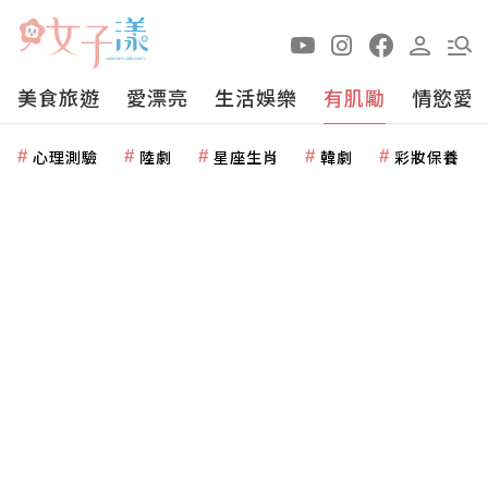
美食旅遊
愛漂亮
生活娛樂
有肌勵
情慾愛
心理測驗
陸劇
星座生肖
韓劇
彩妝保養