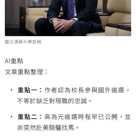
國立清華大學官網
AI重點
文章重點整理：
重點一：
作者認為校長參與國外遴選，
不等於缺乏對現職的忠誠。
重點二：
高為元遴選時程早已公開，並
非突然赴美騎驢找馬。