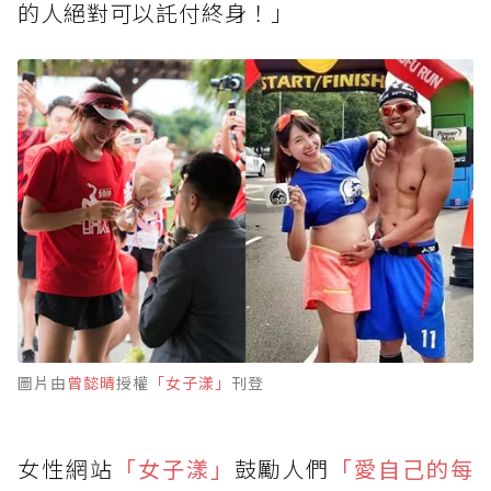
的人絕對可以託付終身！」
圖片由
曾懿晴
授權
「女子漾」
刊登
女性網站
「女子漾」
鼓勵人們
「愛自己的每