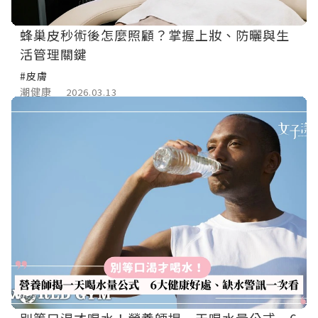
蜂巢皮秒術後怎麼照顧？掌握上妝、防曬與生
活管理關鍵
#皮膚
潮健康
2026.03.13
別等口渴才喝水！營養師揭一天喝水量公式 6