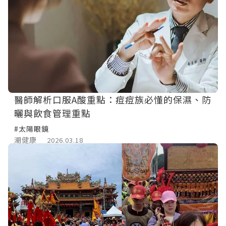
醫師解析口服A酸重點：痘痘族必懂的保濕、防
曬與飲食管理重點
#太陽眼鏡
潮健康
2026.03.18