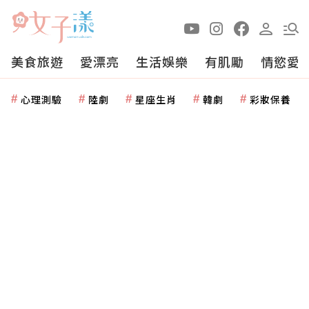
美食旅遊
愛漂亮
生活娛樂
有肌勵
情慾愛
心理測驗
陸劇
星座生肖
韓劇
彩妝保養