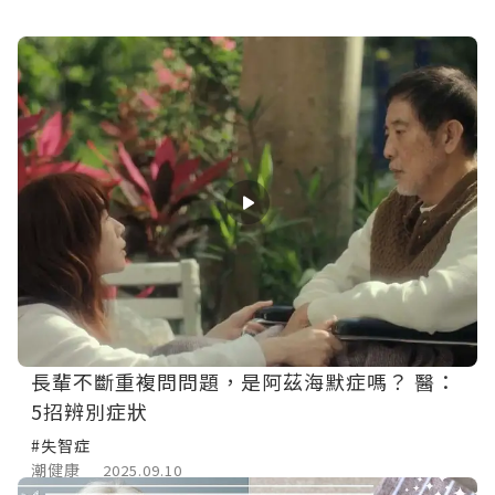
長輩不斷重複問問題，是阿茲海默症嗎？ 醫：
5招辨別症狀
#失智症
潮健康
2025.09.10