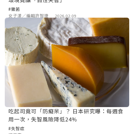
#黴菌
女子漾／編輯許智捷
2026.02.09
吃起司竟可「防癡呆」？ 日本研究曝：每週食
用一次，失智風險降低24%
#失智症