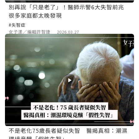
別再說「只是老了」！醫師示警6大失智前兆
很多家庭都太晚發現
#失智症
女子漾／編輯許智捷
2026.03.27
不是老化75歲長者疑似失智 醫揭真相：潮濕
環境竟釀「假性失智」