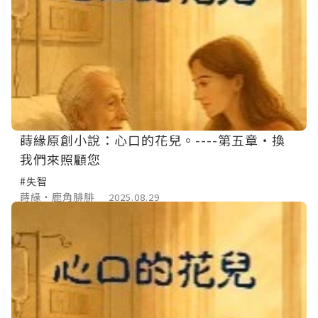
蒔緣原創小說：心口的花兒。----第五章‧換
我們來照顧您
#失智
蒔緣‧鹿角腓腓
2025.08.29