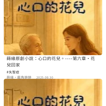
蒔緣原創小說：心口的花兒。----第六章‧花
兒回家
#失智症
蒔緣‧鹿角腓腓
2025.08.30