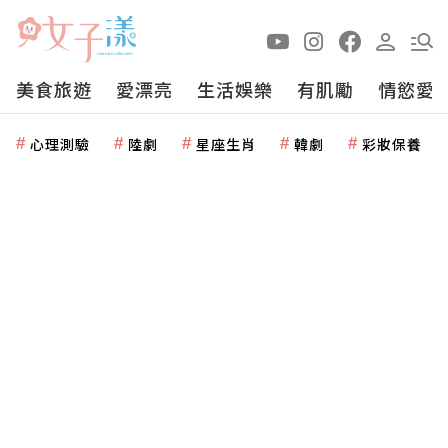
美食旅遊
愛漂亮
生活娛樂
有肌勵
情慾愛
心理測驗
陸劇
星座生肖
韓劇
彩妝保養