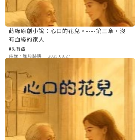
蒔緣原創小說：心口的花兒。----第三章‧沒
有血緣的家人
#失智症
蒔緣‧鹿角腓腓
2025.08.27