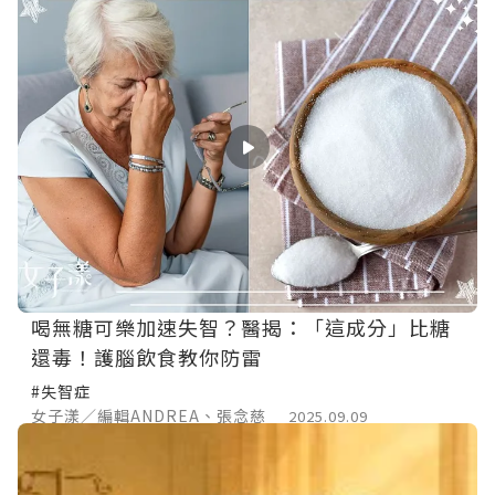
喝無糖可樂加速失智？醫揭：「這成分」比糖
還毒！護腦飲食教你防雷
#失智症
女子漾／編輯ANDREA、張念慈
2025.09.09