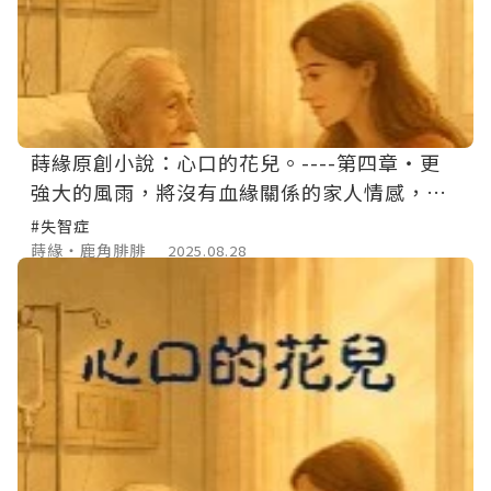
蒔緣原創小說：心口的花兒。----第四章‧更
強大的風雨，將沒有血緣關係的家人情感，擰
得更緊
#失智症
蒔緣‧鹿角腓腓
2025.08.28