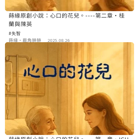
蒔緣原創小說：心口的花兒。----第二章‧桂
蘭與陳英
#失智
蒔緣‧鹿角腓腓
2025.08.26
蒔緣原創小說：心口的花兒。----第一章‧ICU