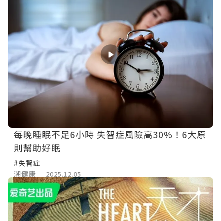
每晚睡眠不足6小時 失智症風險高30%！6大原
則幫助好眠
#失智症
潮健康
2025.12.05