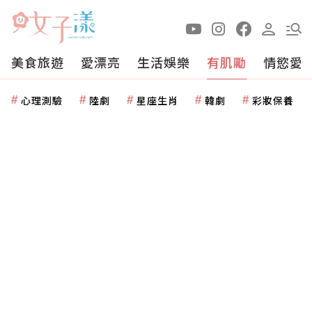
美食旅遊
愛漂亮
生活娛樂
有肌勵
情慾愛
心理測驗
陸劇
星座生肖
韓劇
彩妝保養