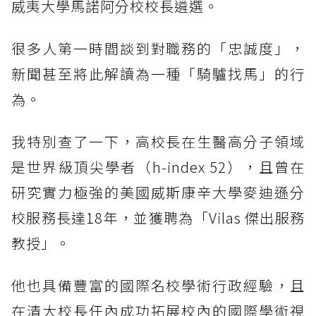
威夷大學馬諾阿分校校長遴選。
很多人第一時間談到對職務的「忠誠度」，
新聞甚至將此解讀為一種「騎驢找馬」的行
為。
我特別查了一下，高校長在生醫高分子領域
是世界級頂尖學者（h-index 52），且曾在
研究實力極強的美國威斯康辛大學麥迪遜分
校服務長達18年，並獲聘為「Vilas 傑出服務
教授」。
他也具備豐富的國際名校學術行政經驗，且
在清大校長任內成功拓展校內的國際學術視