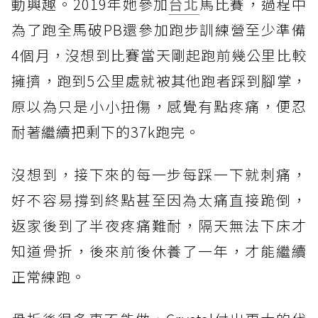
動興趣。2019年她參加
台北
馬比賽，過程中
為了跑全馬破PB還參加跑步訓練營至少準備
4個月，沒想到比賽當天剛起跑前幾公里比較
擁擠，跑到5公里處就被其他跑者踩到腳掌，
原以為只是小小扭傷，感覺有點疼痛，便忍
耐著繼續把剩下的37k跑完。
沒想到，接下來的每一步每踩一下就刺痛，
好不容易撐到終點甚至因為太痛直接跪倒，
返家後到了半夜疼痛難耐，隔天無法下床才
知道骨折，後來前後休養了一年，才能繼續
正常練跑。