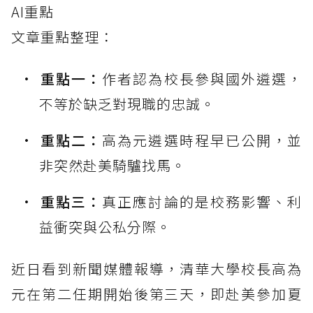
AI重點
文章重點整理：
重點一：
作者認為校長參與國外遴選，
不等於缺乏對現職的忠誠。
重點二：
高為元遴選時程早已公開，並
非突然赴美騎驢找馬。
重點三：
真正應討論的是校務影響、利
益衝突與公私分際。
近日看到新聞媒體報導，清華大學校長高為
元在第二任期開始後第三天，即赴美參加夏