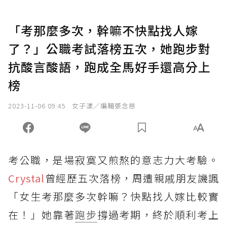
「考那麼多次，幹嘛不快點找人嫁
了？」公職考試落榜五次，她跑步對
抗酸言酸語，跑成全馬好手還高分上
榜
2023-11-06 09:45
女子漾／編輯張念慈
考公職，是場寂寞又煎熬的意志力大考驗。
Crystal
曾經歷五次落榜，周遭親戚朋友譏諷
「女生考那麼多次幹嘛？快點找人嫁比較實
在！」她靠著
跑步
撐過考期，終於順利考上