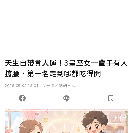
我已詳閱贊助說明，且同意站方的使用條款。
您當前剩餘 U 利點數：
0
點；前往
購買點數
天生自帶貴人運！3星座女一輩子有人
撐腰，第一名走到哪都吃得開
2026-08-03 18:04
女子漾／編輯王廷羽