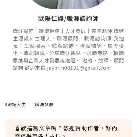
歐陽仁傑/職涯諮詢師
職涯探索｜轉職輔導｜人才發展｜專業測評 職嚮
生涯設計主理人、職涯顧問、職涯諮詢師 我擅
長：生涯探索、職涯諮詢、轉職輔導、履歷優
化、職能轉譯 -分享職涯觀點、求職策略、轉職
思維與企業人才發展等議題。 邀約、授課、顧問
諮詢 歡迎來信 jaymin08101@gmail.com
#職場人生
#職涯發展
喜歡這篇文章嗎？歡迎贊助作者，好內
容值得更多人支持。