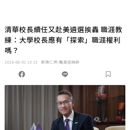
清華校長續任又赴美遴選挨轟 職涯教
練：大學校長應有「探索」職涯權利
嗎？
2026-08-02 10:32
歐陽仁傑/職涯諮詢師