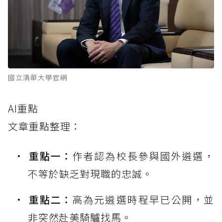
國立清華大學官網
AI重點
文章重點整理：
重點一：
作者認為校長參與國外遴選，
不等於缺乏對現職的忠誠。
重點二：
高為元遴選時程早已公開，並
非突然赴美騎驢找馬。