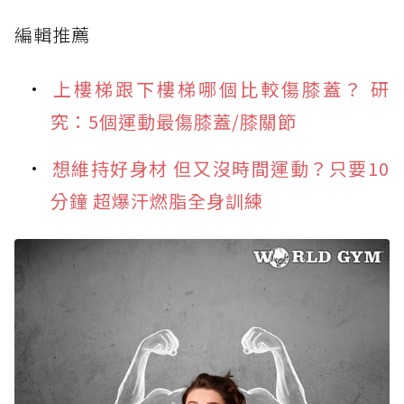
編輯推薦
上樓梯跟下樓梯哪個比較傷膝蓋？ 研
究：5個運動最傷膝蓋/膝關節
想維持好身材 但又沒時間運動？只要10
分鐘 超爆汗燃脂全身訓練