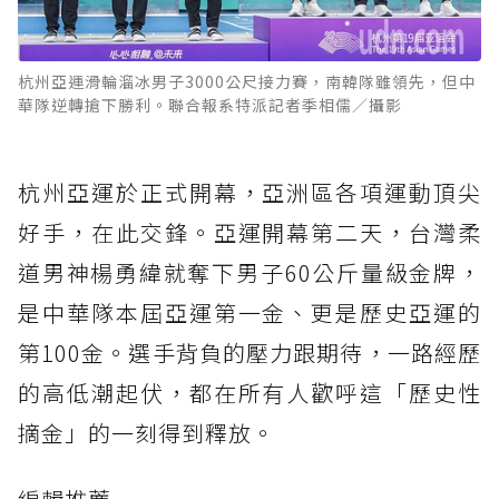
杭州亞運滑輪溜冰男子3000公尺接力賽，南韓隊雖領先，但中
華隊逆轉搶下勝利。聯合報系特派記者季相儒／攝影
杭州亞運於正式開幕，亞洲區各項運動頂尖
好手，在此交鋒。亞運開幕第二天，台灣柔
道男神楊勇緯就奪下男子60公斤量級金牌，
是中華隊本屆亞運第一金、更是歷史亞運的
第100金。選手背負的壓力跟期待，一路經歷
的高低潮起伏，都在所有人歡呼這「歷史性
摘金」的一刻得到釋放。