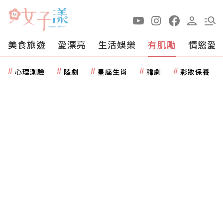
美食旅遊
愛漂亮
生活娛樂
有肌勵
情慾愛
心理測驗
陸劇
星座生肖
韓劇
彩妝保養