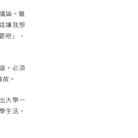
議論。雖
這讓我想
要吧」、
遠，必須
緣故。
出大學一
學生活，