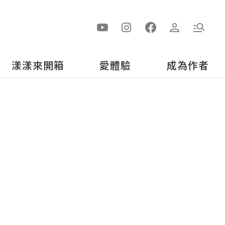
漾漾來開箱
愛體驗
成為作者