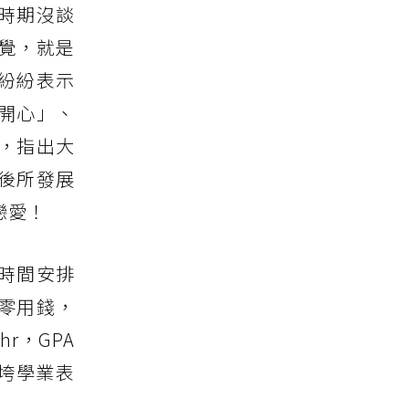
時期沒談
覺，就是
紛紛表示
開心」、
，指出大
後所發展
戀愛！
時間安排
零用錢，
r，GPA
拖垮學業表