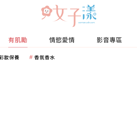
有肌勵
情慾愛情
影音專區
彩妝保養
香氛香水