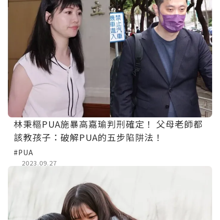
林秉樞PUA施暴高嘉瑜判刑確定！ 父母老師都
該教孩子：破解PUA的五步陷阱法！
#PUA
2023.09.27