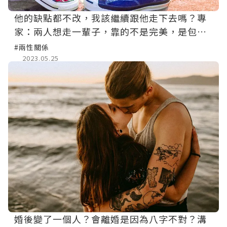
他的缺點都不改，我該繼續跟他走下去嗎？專
家：兩人想走一輩子，靠的不是完美，是包容
與接受
#兩性關係
2023.05.25
婚後變了一個人？會離婚是因為八字不對？溝