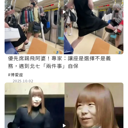
優先席踢飛阿婆！專家：讓座是選擇不是義
務，遇到北七「兩件事」自保
#博愛座
2025.10.02