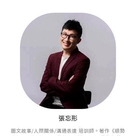
張忘形
圖文故事/人際關係/溝通表達 培訓師。著作《順勢