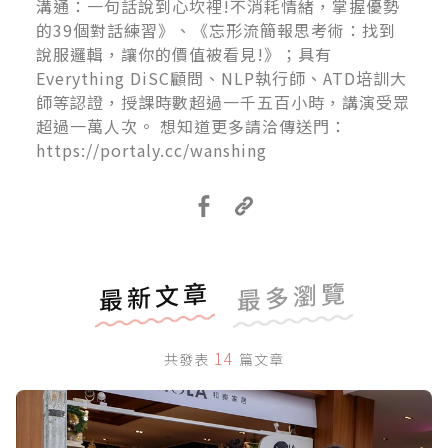
溝通：一句話說到心坎裡!不消耗情緒，掌握優勢
的39個對話練習》、《忘形流簡報思考術：找到
說服邏輯，讓你的價值被看見!》；具有
Everything DiSC顧問、NLP執行師、ATD培訓大
師等認證，授課時數超過一千五百小時，講演受眾
超過一萬人次。 想知道更多請洽傳送門：
https://portaly.cc/wanshing
最新文章
最多瀏覽
14
共發表
篇文章