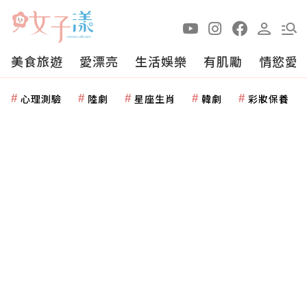
美食旅遊
愛漂亮
生活娛樂
有肌勵
情慾愛
心理測驗
陸劇
星座生肖
韓劇
彩妝保養