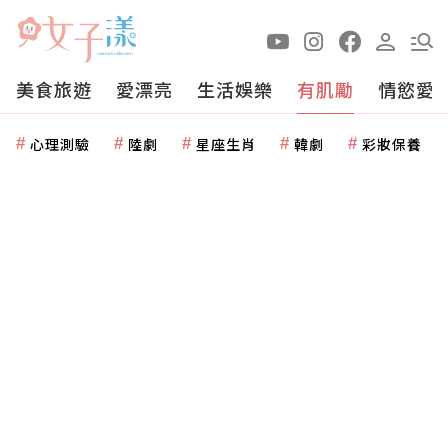
美食旅遊
愛漂亮
生活娛樂
有肌勵
情慾愛
心理測驗
陸劇
星座生肖
韓劇
彩妝保養