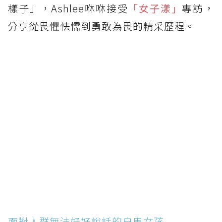
樣子」，Ashlee咻咻接受
「女子漾」
專訪，
分享從畏懼怯懦到勇敢為畏的精采歷程。
面對人群無法好好說話的自卑女孩