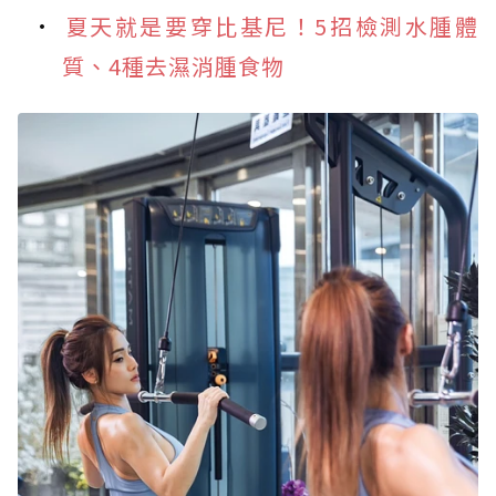
夏天就是要穿比基尼！5招檢測水腫體
質、4種去濕消腫食物