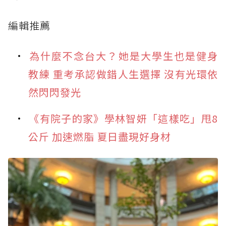
編輯推薦
為什麼不念台大？她是大學生也是健身
教練 重考承認做錯人生選擇 沒有光環依
然閃閃發光
《有院子的家》學林智妍「這樣吃」甩8
公斤 加速燃脂 夏日盡現好身材