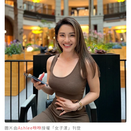
圖片由
Ashlee咻咻
授權「女子漾」刊登