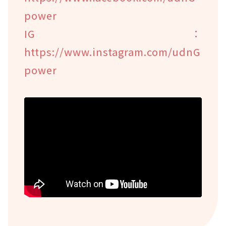
power
IG：
https://www.instagram.com/udnG
power