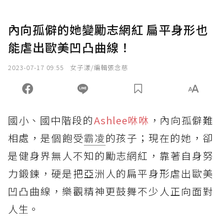
內向孤僻的她變勵志網紅 扁平身形也
能虐出歐美凹凸曲線！
2023-07-17 09:55
女子漾/編輯張念慈
國小、國中階段的
Ashlee咻咻
，內向孤僻難
相處，是個飽受
霸凌
的孩子；現在的她，卻
是健身界無人不知的勵志網紅，靠著自身努
力鍛鍊，硬是把亞洲人的扁平身形虐出歐美
凹凸曲線，樂觀精神更鼓舞不少人正向面對
人生。