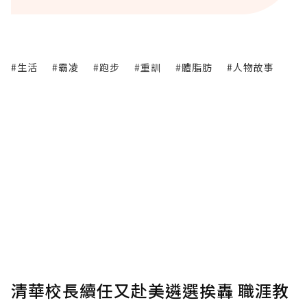
#生活
#霸凌
#跑步
#重訓
#體脂肪
#人物故事
清華校長續任又赴美遴選挨轟 職涯教