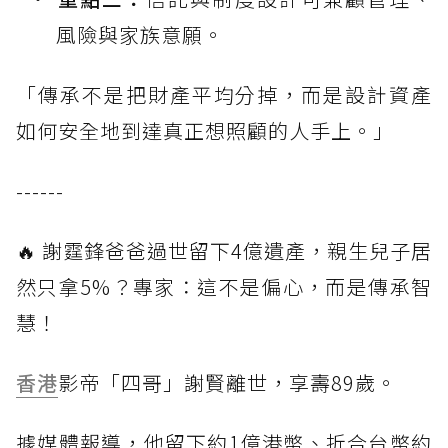
風險與家族意願。
「傳承不是把財產平均分掉，而是設計資產
如何安全地到達真正想照顧的人手上。」
------
🔥 謝霆鋒爸爸過世留下4億遺產，親生兒子居
然只拿5%？專家：這不是偏心，而是傳承智
慧！
香港
影帝「四哥」謝賢離世，享壽89歲。
據媒體報導，他留下約1億港幣、折合台幣約