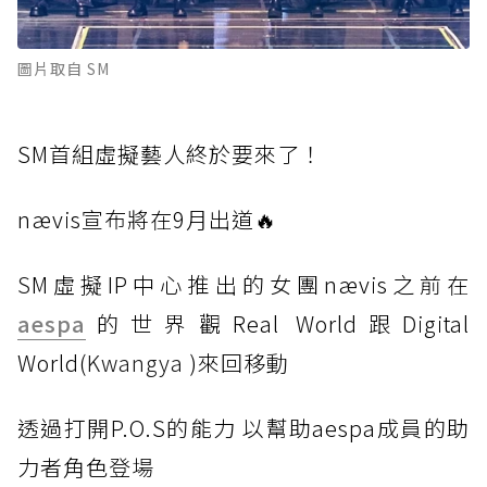
圖片取自 SM
SM首組虛擬藝人終於要來了！
nævis宣布將在9月出道🔥
S
M虛擬IP中心推出的女團nævis之前在
aespa
的世界觀Real World跟Digital
World(
Kwangya
)來回移動
透過打開P.O.S的能力 以幫助aespa成員的助
力者角色登場