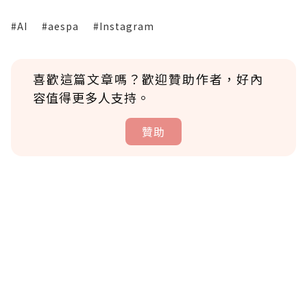
#AI
#aespa
#Instagram
喜歡這篇文章嗎？歡迎贊助作者，好內
容值得更多人支持。
贊助
贊助說明
為了鼓勵作者持續創作更好的內容，會員可以
使用「贊助」功能實質回饋給喜愛的作者。可
將您認為適合的點數贈送給作者，一旦使用贊
助點數即不得撤銷，單筆贊助最低點數為30