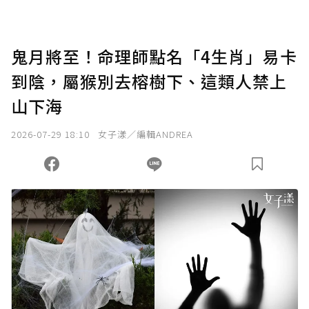
點，最高點數沒有上限。
U 利點數 1 點 = NTD 1 元。
鬼月將至！命理師點名「4生肖」易卡
到陰，屬猴別去榕樹下、這類人禁上
確認送出
山下海
我已詳閱贊助說明，且同意站方的使用條款。
2026-07-29 18:10
女子漾／編輯ANDREA
您當前剩餘 U 利點數：
0
點；前往
購買點數