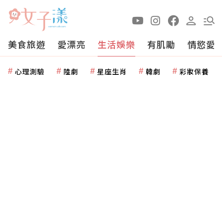
美食旅遊
愛漂亮
生活娛樂
有肌勵
情慾愛
心理測驗
陸劇
星座生肖
韓劇
彩妝保養