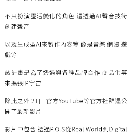
不
只扮演靈活變化的角色 還透過
AI
聲音技術
創建聲音
以
及生成型AI來製作內容等 像是音樂 網漫 遊
戲等
該
計畫是為了透過與各種品牌合作 商品化等
來擴張IP宇宙
除此
之外 21日 官方YouTube等官方社群還公
開了最新影片
影片
中包含 透過P.O.S從Real World到Digital