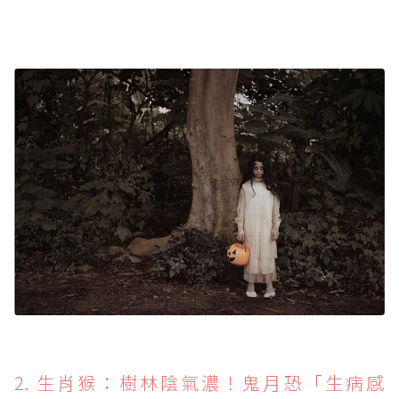
2. 生肖猴：樹林陰氣濃！鬼月恐「生病感