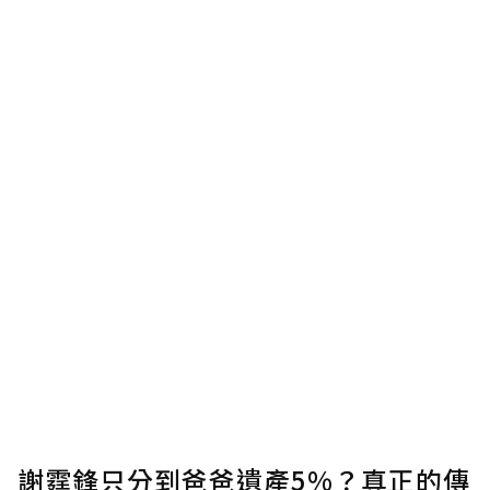
謝霆鋒只分到爸爸遺產5%？真正的傳