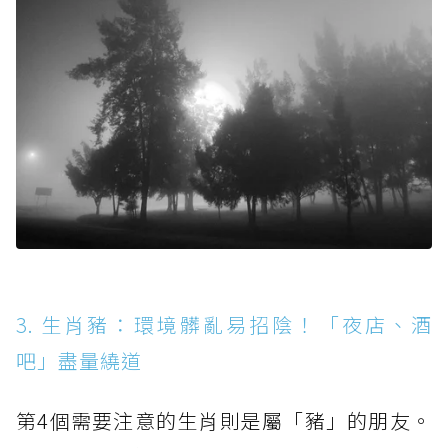
3. 生肖豬：環境髒亂易招陰！「夜店、酒
吧」盡量繞道
第4個需要注意的生肖則是屬「豬」的朋友。