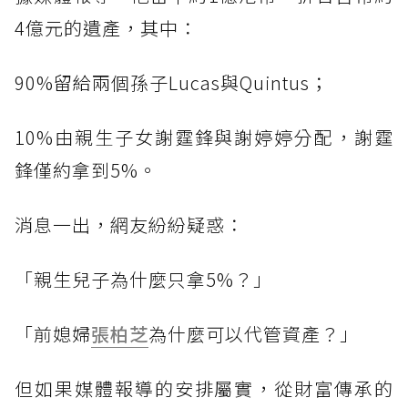
4億元的遺產，其中：
90%留給兩個孫子Lucas與Quintus；
10%由親生子女謝霆鋒與謝婷婷分配，謝霆
鋒僅約拿到5%。
消息一出，網友紛紛疑惑：
「親生兒子為什麼只拿5%？」
「前媳婦
張柏芝
為什麼可以代管資產？」
但如果媒體報導的安排屬實，從財富傳承的