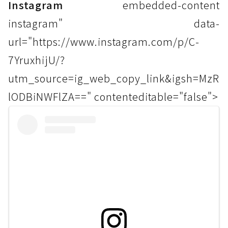
Instagram
embedded-content
instagram" data-
url="https://www.instagram.com/p/C-
7YruxhijU/?
utm_source=ig_web_copy_link&igsh=MzR
lODBiNWFlZA==" contenteditable="false">