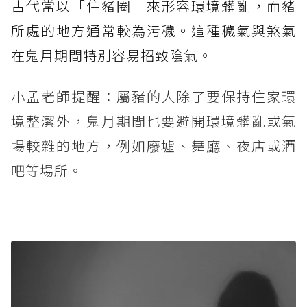
古代常以「住豬圈」來形容環境髒亂，而豬
所處的地方通常較為污穢。這種穢氣與煞氣
在鬼月期間特別容易招致陰氣。
小孟老師提醒：屬豬的人除了要保持住家環
境整潔外，鬼月期間也要避開環境髒亂或氣
場較雜的地方，例如廢墟、舞廳、夜店或酒
吧等場所。