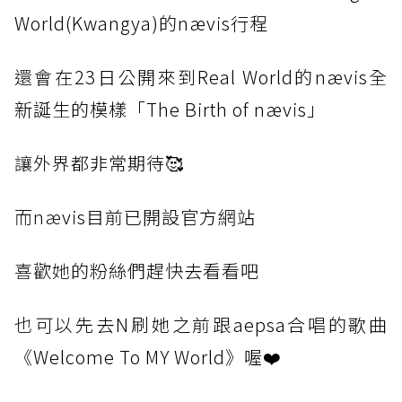
World(Kwangya)的nævis行程
還會
在23日公開來到Real World的nævis全
新誕生的模樣「The Birth of nævis」
讓外
界都非常期待🥰
而næ
vis目前已開設官方網站
喜歡她
的粉絲們趕快去看看吧
也可以
先去N刷她之前跟aepsa合唱的歌曲
《Welcome To MY World》喔❤️