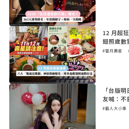
12 月
翅照歲數
#當月壽星
「台版明
友喊：不
#藝人大小事