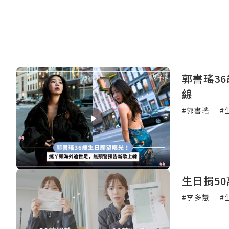
郭書瑤3
線
#郭書瑤
#
生日捐5
#李多慧
#