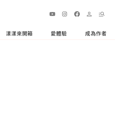
漾漾來開箱
愛體驗
成為作者