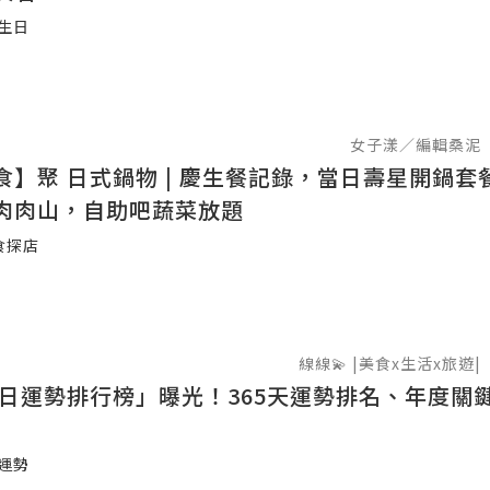
#生日
女子漾／編輯桑泥
食】聚 日式鍋物 | 慶生餐記錄，當日壽星開鍋套
肉肉山，自助吧蔬菜放題
食探店
線線💫 |美食x生活x旅遊|
「生日運勢排行榜」曝光！365天運勢排名、年度關
#運勢