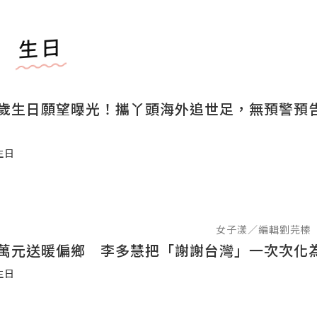
生日
6歲生日願望曝光！攜丫頭海外追世足，無預警預
生日
女子漾／編輯劉芫榛
0萬元送暖偏鄉 李多慧把「謝謝台灣」一次次化
生日