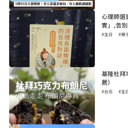
心理師選
實」,告
#生日
#親
基隆杜拜
薦）
#台北
#生