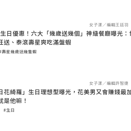
女子漾／編輯王廷羽
超狂生日優惠！六大「幾歲送幾個」神級餐廳曝光：
狂送、泰滾壽星爽吃滿盤蝦
#壽星幾歲送幾隻蝦
女子漾／編輯許智捷
日花綺羅」生日理想型曝光，花美男又會賺錢最
就是他嘛！
#生日