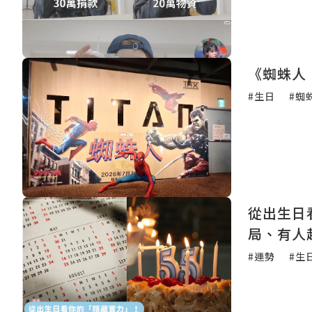
《蜘蛛人
#生日
#蜘
從出生日
局、有人
#運勢
#生