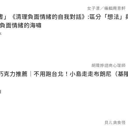
女子漾／編輯周意軒
書」《清理負面情緒的自我對話》:區分「想法」
別負面情緒的海嘯
子
胡瑋婷諮商心理師
巧克力推薦｜不用跑台北！小島走走布朗尼（基
日
貝ㄦ貪食怪