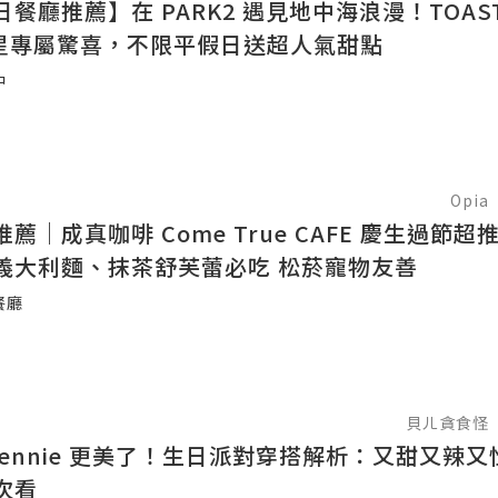
餐廳推薦】在 PARK2 遇見地中海浪漫！TOAST
 壽星專屬驚喜，不限平假日送超人氣甜點
中
Opia
薦｜成真咖啡 Come True CAFE 慶生過節超
義大利麵、抹茶舒芙蕾必吃 松菸寵物友善
餐廳
貝ㄦ貪食怪
 Jennie 更美了！生日派對穿搭解析：又甜又辣
次看