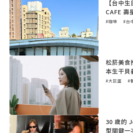
【台中生日
CAFE
#咖啡
#台
松菸美食推
本生干貝
#大巨蛋
#
30 歲的
型關鍵一