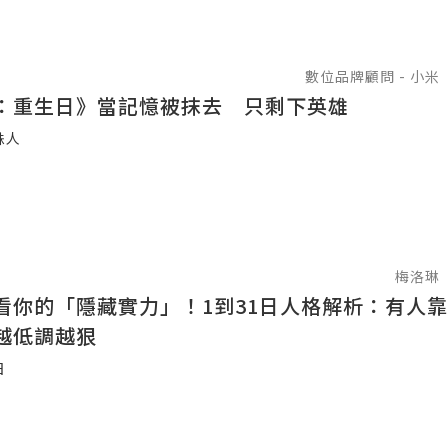
數位品牌顧問 - 小米
：重生日》當記憶被抹去 只剩下英雄
蛛人
梅洛琳
看你的「隱藏實力」！1到31日人格解析：有人
越低調越狠
日