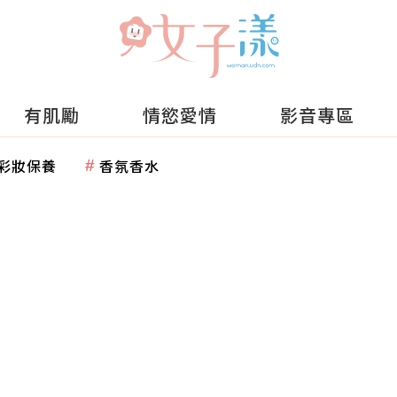
有肌勵
情慾愛情
影音專區
彩妝保養
香氛香水