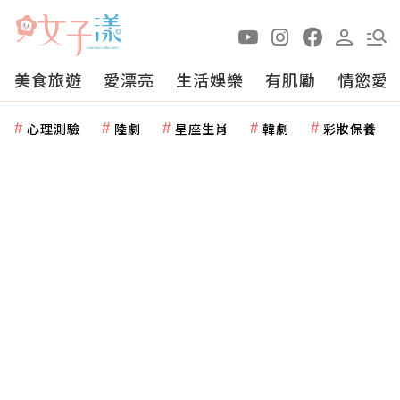
美食旅遊
愛漂亮
生活娛樂
有肌勵
情慾愛
心理測驗
陸劇
星座生肖
韓劇
彩妝保養