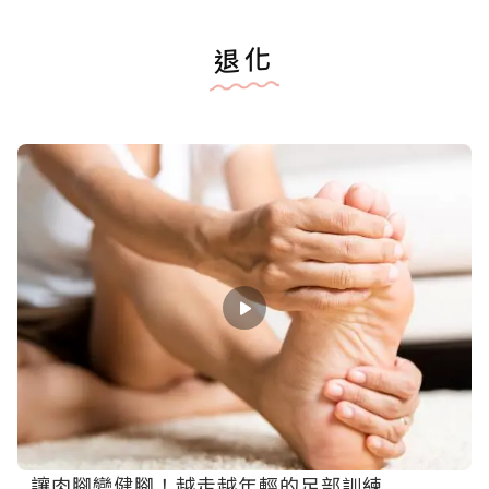
退化
讓肉腳變健腳！越走越年輕的足部訓練