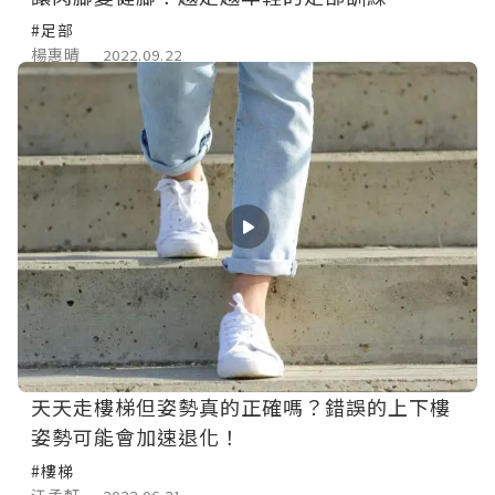
#足部
楊惠晴
2022.09.22
天天走樓梯但姿勢真的正確嗎？錯誤的上下樓
姿勢可能會加速退化！
#樓梯
江孟軒