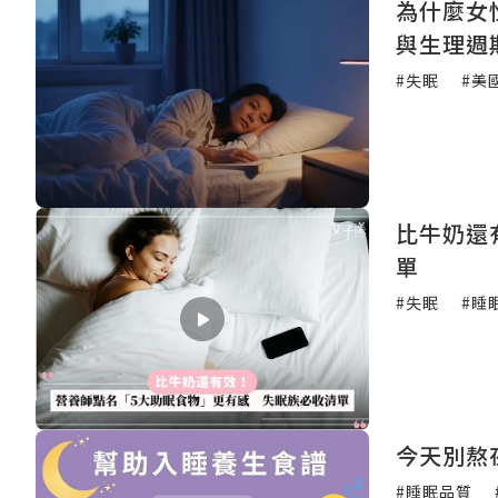
為什麼女
與生理週
#失眠
#美
比牛奶還
單
#失眠
#睡
今天別熬
#睡眠品質