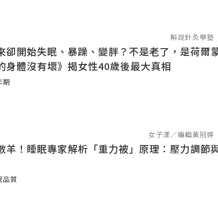
斛說針灸學塾
來卻開始失眠、暴躁、變胖？不是老了，是荷爾
的身體沒有壞》揭女性40歲後最大真相
年期
女子漾／編輯黃冠婷
數羊！睡眠專家解析「重力被」原理：壓力調節
眠品質