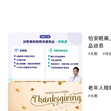
怕安眠藥
品迷思
#失眠
#保
老年人睡
#失眠