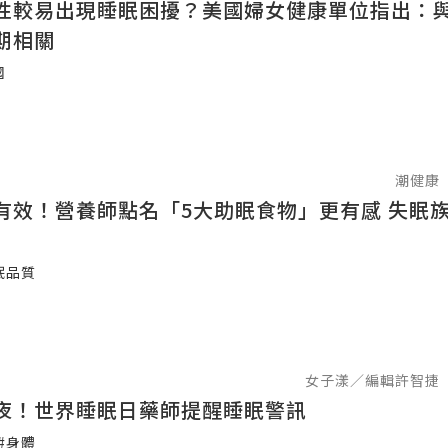
性較易出現睡眠困擾？美國婦女健康單位指出：
期相關
國
潮健康
有效！營養師點名「5大助眠食物」更有感 失眠
眠品質
女子漾／編輯許智捷
夜！世界睡眠日藥師提醒睡眠警訊
#身體