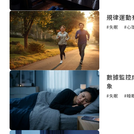
規律運動
#失眠
#心
數據監控
象
#失眠
#睡