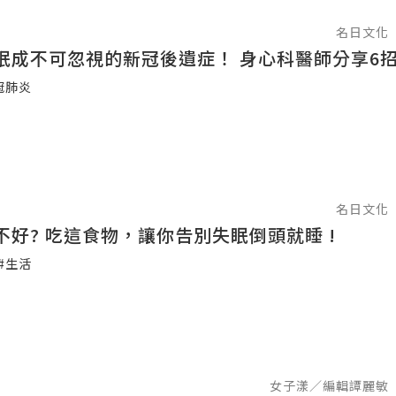
名日文化
眠成不可忽視的新冠後遺症！ 身心科醫師分享6
冠肺炎
名日文化
不好? 吃這食物，讓你告別失眠倒頭就睡 !
#生活
女子漾／編輯譚麗敏