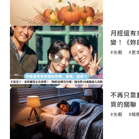
月經還有
變！《妳
#失眠
#更
不再只靠
質的關聯
#失眠
#睡