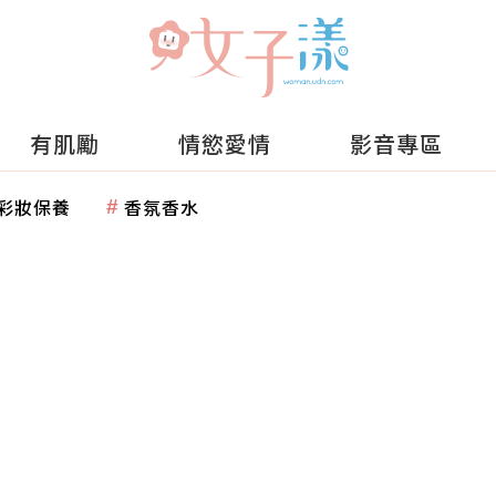
有肌勵
情慾愛情
影音專區
彩妝保養
香氛香水