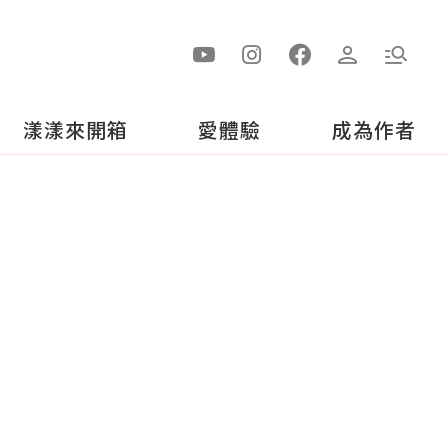
漾漾來開箱
愛體驗
成為作者