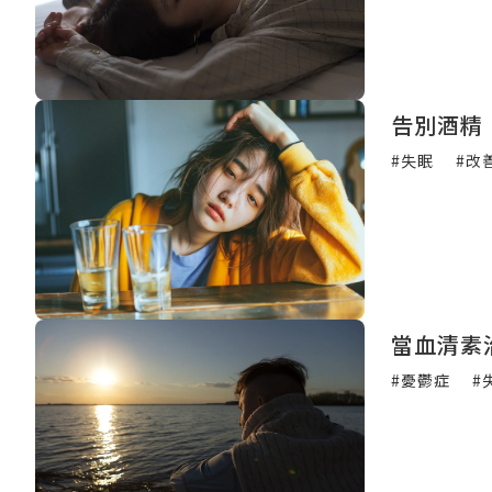
告別酒精
#失眠
#改
當血清素
#憂鬱症
#