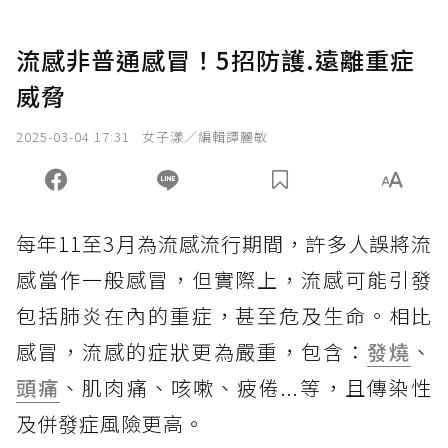
流感非普通感冒！5招防護.遠離重症
威脅
2025-03-04 17:31
女子漾／編輯譚麗敏
每年11至3月為流感流行期間，許多人誤將流
感當作一般感冒，但實際上，流感可能引發
包括肺炎在內的重症，甚至危及生命。相比
感冒，流感的症狀更為嚴重，包含：
發燒
、
頭痛
、肌肉痛、咳嗽、疲倦...等，且傳染性
及併發症風險更高。