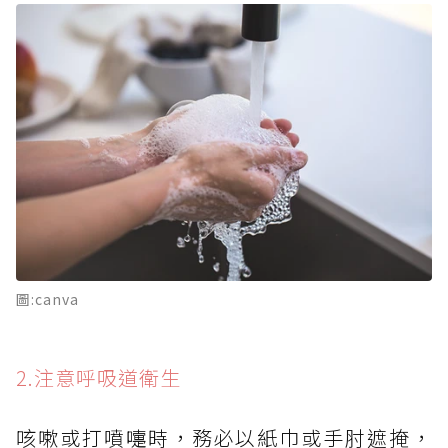
圖:canva
2.注意呼吸道衛生
咳嗽或打噴嚏時，務必以紙巾或手肘遮掩，