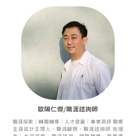
歐陽仁傑/職涯諮詢師
職涯探索｜轉職輔導｜人才發展｜專業測評 職嚮
生涯設計主理人、職涯顧問、職涯諮詢師 我擅