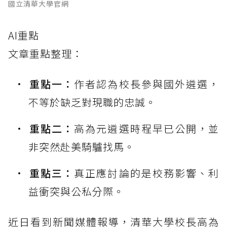
國立清華大學官網
AI重點
文章重點整理：
重點一：
作者認為校長參與國外遴選，
不等於缺乏對現職的忠誠。
重點二：
高為元遴選時程早已公開，並
非突然赴美騎驢找馬。
重點三：
真正應討論的是校務影響、利
益衝突與公私分際。
近日看到新聞媒體報導，清華大學校長高為