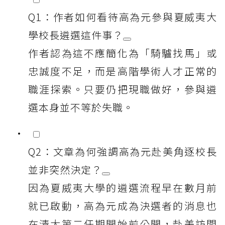
Q1：作者如何看待高為元參與夏威夷大
學校長遴選這件事？
作者認為這不應簡化為「騎驢找馬」或
忠誠度不足，而是高階學術人才正常的
職涯探索。只要仍把現職做好，參與遴
選本身並不等於失職。
Q2：文章為何強調高為元赴美角逐校長
並非突然決定？
因為夏威夷大學的遴選流程早在數月前
就已啟動，高為元成為決選者的消息也
在清大第二任期開始前公開，赴美訪問