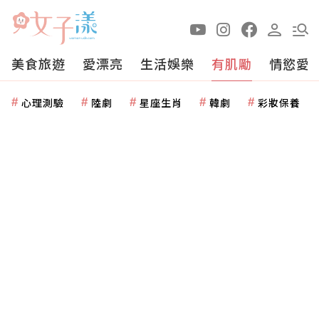
美食旅遊
愛漂亮
生活娛樂
有肌勵
情慾愛
心理測驗
陸劇
星座生肖
韓劇
彩妝保養