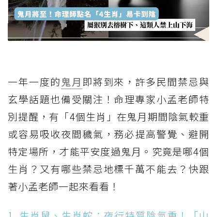
一年一度的
鬼月
即將到來，許多民間禁忌與
玄學話題也備受關注！命理專家小孟老師特
別提醒，有「4個生肖」在鬼月期間陰氣較重
或容易吸收夜間穢氣，務必提高警覺、避開
特定場所，才能平安度過鬼月。究竟是哪4個
生肖？又有哪些禁忌地標千萬不能去？快跟
著小孟老師一起來看看！
1. 生肖鼠、生肖蛇：夜行特質陰氣重！「山