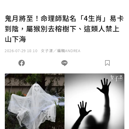
鬼月將至！命理師點名「4生肖」易卡
到陰，屬猴別去榕樹下、這類人禁上
山下海
2026-07-29 18:10
女子漾／編輯ANDREA