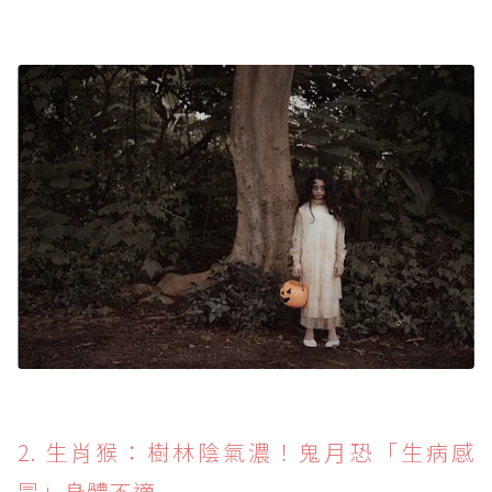
2. 生肖猴：樹林陰氣濃！鬼月恐「生病感
冒」身體不適