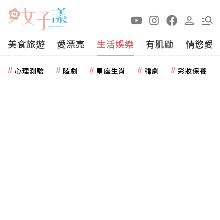
美食旅遊
愛漂亮
生活娛樂
有肌勵
情慾愛
心理測驗
陸劇
星座生肖
韓劇
彩妝保養