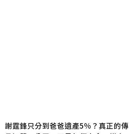
謝霆鋒只分到爸爸遺產5%？真正的傳