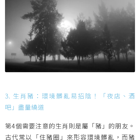
3. 生肖豬：環境髒亂易招陰！「夜店、酒
吧」盡量繞道
第4個需要注意的生肖則是屬「豬」的朋友。
古代常以「住豬圈」來形容環境髒亂，而豬