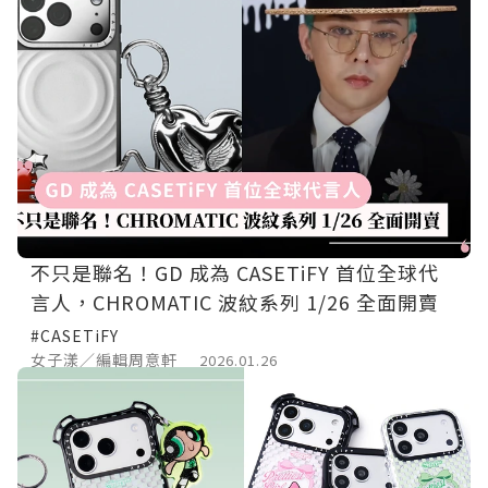
不只是聯名！GD 成為 CASETiFY 首位全球代
言人，CHROMATIC 波紋系列 1/26 全面開賣
#CASETiFY
女子漾／編輯周意軒
2026.01.26