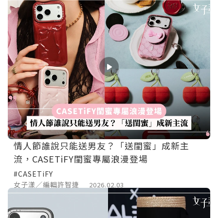
情人節誰說只能送男友？「送閨蜜」成新主
流，CASETiFY閨蜜專屬浪漫登場
#CASETiFY
女子漾／編輯許智捷
2026.02.03