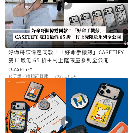
好命哥陳偉霆同款！「好命手機殼」CASETiFY
雙11最低 65 折＋村上隆限量系列全公開
#CASETiFY
女子漾／編輯許智捷
2025.11.14