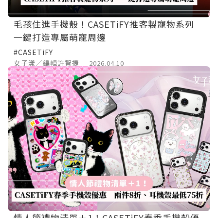
毛孩住進手機殼！CASETiFY推客製寵物系列
一鍵打造專屬萌寵周邊
#CASETiFY
女子漾／編輯許智捷
2026.04.10
情人節禮物清單＋1！CASETiFY春季手機殼優