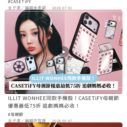
#CASETiFY
女子漾／編輯金柔葳
2026.07.01
ILLIT WONHEE同款手機殼！CASETiFY母親節
優惠最低75折 追劇媽媽必收！
#母親節
女子漾／編輯許智捷
2026.05.07