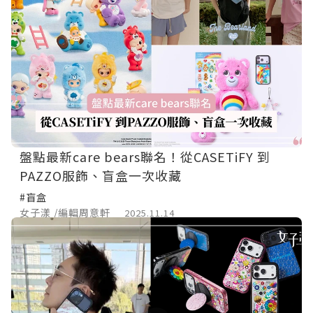
盤點最新care bears聯名！從CASETiFY 到
PAZZO服飾、盲盒一次收藏
#盲盒
女子漾 /編輯周意軒
2025.11.14