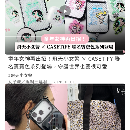
童年女神再出招！飛天小女警 × CASETiFY 聯
名寶寶色系列登場，守護世界也要很可愛
#飛天小女警
女子漾／編輯王廷羽
2026.01.13