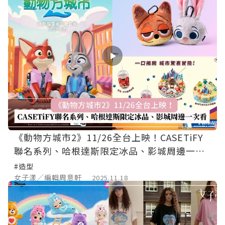
《動物方城市2》11/26全台上映！CASETiFY
聯名系列、哈根達斯限定冰品、影城周邊一次
看
#造型
女子漾／編輯周意軒
2025.11.18