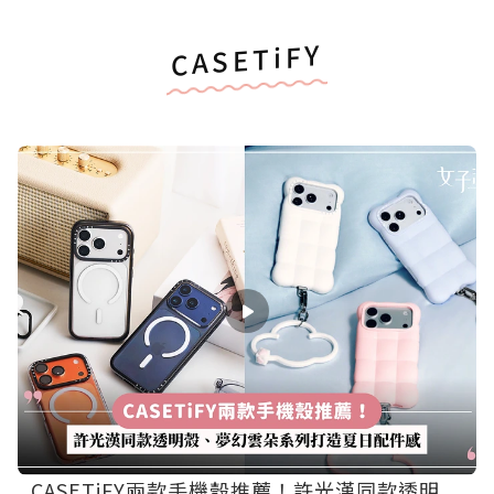
CASETiFY
CASETiFY兩款手機殼推薦！許光漢同款透明