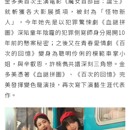
金多美首次主演電影《魔女首部曲：誕生》
就斬獲各大影展獎項，被封為「怪物新
人」，今年她先是以犯罪驚悚劇《血謎拼
圖》深陷童年陰霾的犯罪側寫師身分揭開10
年前的懸案秘密；之後又在青春愛情劇《百
次的回憶》變身為聰明伶俐的模範車掌小
姐，與辛叡恩，許楠儁共譜深刻三角戀。金
多美憑著《血謎拼圖》、《百次的回憶》完
美發揮變色龍演技，再次寫下演藝生涯代表
作。