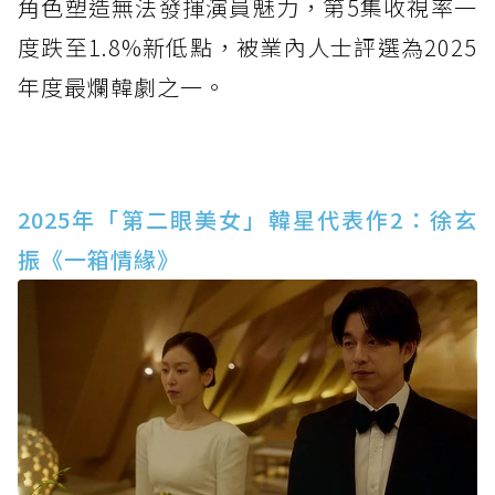
角色塑造無法發揮演員魅力，第5集收視率一
度跌至1.8%新低點，被業內人士評選為2025
年度最爛韓劇之一。
2025年「第二眼美女」韓星代表作2：徐玄
振《一箱情緣》