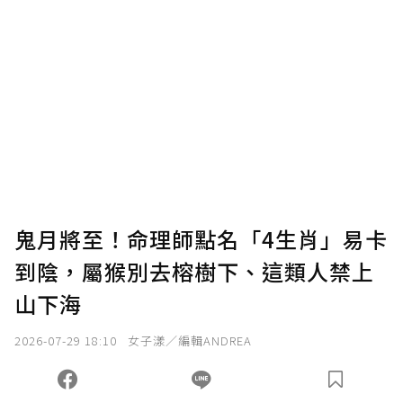
鬼月將至！命理師點名「4生肖」易卡
到陰，屬猴別去榕樹下、這類人禁上
山下海
2026-07-29 18:10
女子漾／編輯ANDREA