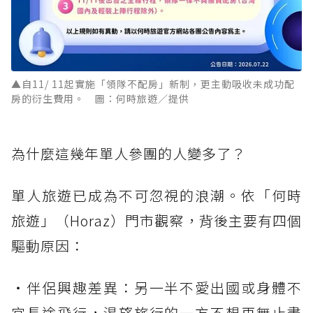
▲自11/ 11起實施「領隊不配房」新制，更主動吸收未成功配
房的衍生費用。 圖：何時旅遊／提供
為什麼這幾年單人參團的人變多了？
單人旅遊已成為不可忽視的浪潮。依「何時
旅遊」（Horaz）門市觀察，背後主要有四個
驅動原因：
・伴侶興趣差異：另一半不愛出國或身體不
宜長途飛行，渴望旅行的一方不想再無止盡