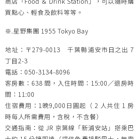
商店「Food ＆ Drink Station」，可以隨時購
買點心、輕食及飲料等等。
※.星野集團 1955 Tokyo Bay
地址：〒279-0013 千葉縣浦安市⽇之出 7
丁⽬2-3
電話：050-3134-8096
客房數：638 間，入住時間：15:00／退房時
間：11:00
住宿費用：1晚9,000日圓起（ 2 人共住 1 房
時每人所需費用，含稅，不含餐）
交通指南：從 JR 京葉線「新浦安站」搭乘巴
士約 15 分鐘即達（提供免費接駁巴士，無需