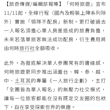
【旅奇傳媒/編輯部報導】「何時旅遊」宣布
11/11起，全線行程（國內及輕裝上陣系列除
外）實施「領隊不配房」新制。更打破過去
一人報名須擔心單人房差造成的旅費負擔，
未來若落單旅客無法成功配房，衍生費用將
由何時
旅行社
全額吸收。
此外，為徹底解決單人參團常有的邊緣感，
何時旅遊更同步推出涵蓋台、韓、泰、越、
中、
土耳其
的專屬《一人旅行企劃》，主打
「全團皆為單人報名」的無壓力社交模式，
讓每一位旅客都能在沒有既定交友圈的包袱
下，自在享受探索世界的樂趣。