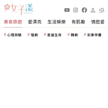
美食旅遊
愛漂亮
生活娛樂
有肌勵
情慾愛
心理測驗
陸劇
星座生肖
韓劇
彩妝保養