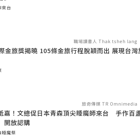
#來台
職場讀書人 Thak tsheh lang
國際金旅獎揭曉 105條金旅行程脫穎而出 展現台
旅
旅奇傳媒 TR Omnimedia
抵嘉！文總促日本青森頂尖睡魔師來台 手作百
」開放認購
森睡魔祭