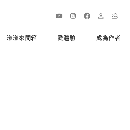
漾漾來開箱
愛體驗
成為作者