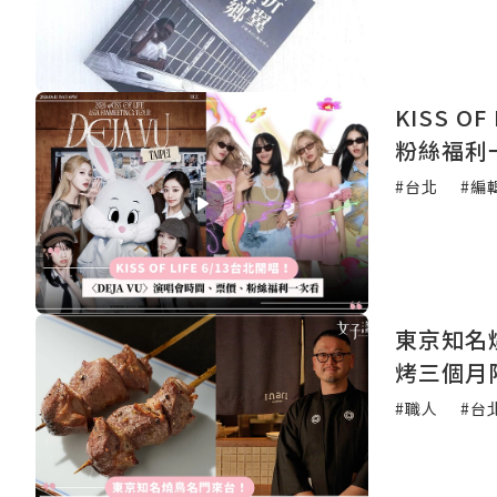
KISS O
粉絲福利
#台北
#編
東京知名燒鳥
烤三個月
#職人
#台