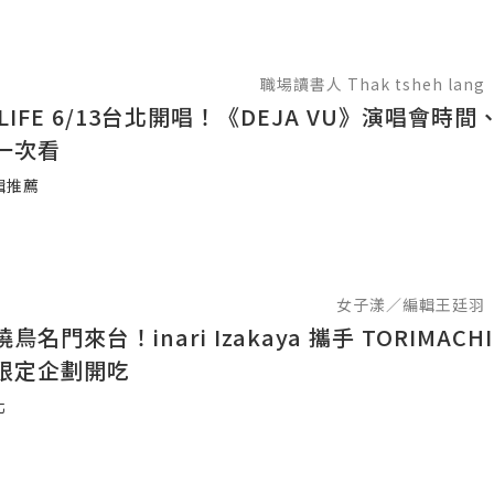
職場讀書人 Thak tsheh lang
F LIFE 6/13台北開唱！《DEJA VU》演唱會時
一次看
輯推薦
女子漾／編輯王廷羽
名門來台！inari Izakaya 攜手 TORIMACH
限定企劃開吃
北