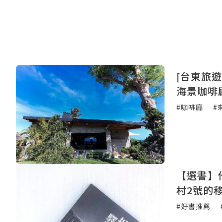
[台東旅
海景咖啡廳
#咖啡廳
#
【選書】
村2號的
#好書推薦