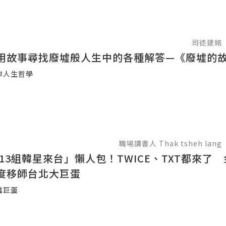
司徒建銘
用故事尋找廢墟般人生中的各種解答—《廢墟的
#人生哲學
職場讀書人 Thak tsheh lang
「13組韓星來台」懶人包！TWICE、TXT都來了
度移師台北大巨蛋
雄巨蛋