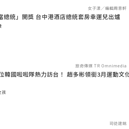
女子漾／編輯周意軒
當總統」開獎 台中港酒店總統套房幸運兒出爐
費
旅奇傳媒 TR Omnimedia
2位韓國啦啦隊熱力訪台！ 趙多彬領銜3月運動文
女孩
司徒建銘