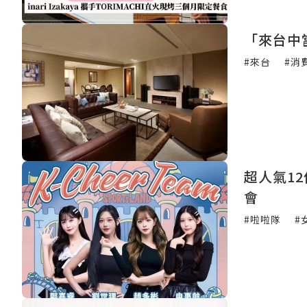
「來台中
#來台
#消
超人氣1
會
#啦啦隊
#