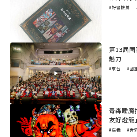
#好書推薦
第13屆
魅力
#來台
#國
青森睡魔
友好燈籠
#嘉義
#青