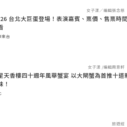
女子漾／編輯張念慈
2026 台北大巨蛋登場！表演嘉賓、票價、售票時
看
#來台
女子漾 /編輯周意軒
星天香樓四十週年風華蟹宴 以大閘蟹為首推十道
味！
北
旅遊經