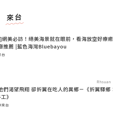
來台
遊]網美必訪！絕美海景就在眼前，看海放空好療
推薦 |藍色海灣Bluebayou
來台
Rhsuan
他們渴望飛翔 卻折翼在吃人的異鄉－《折翼驛鄉
移工》
#來台