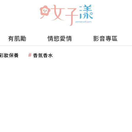
有肌勵
情慾愛情
影音專區
彩妝保養
香氛香水