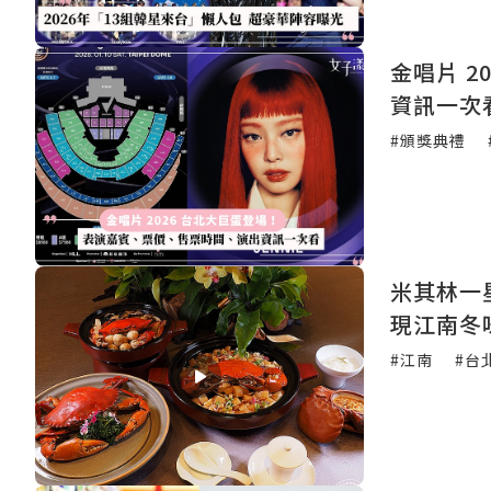
金唱片 
資訊一次
#頒獎典禮
米其林一
現江南冬
#江南
#台