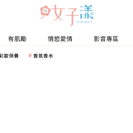
有肌勵
情慾愛情
影音專區
彩妝保養
香氛香水