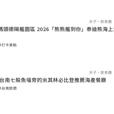
夫子。旅食趣
碼頭德陽艦園區 2026「熊熊艦到你」泰迪熊海
#打卡景點
夫子。旅食趣
 台南七股魚塭旁的米其林必比登推薦海產餐廳
#台南旅遊