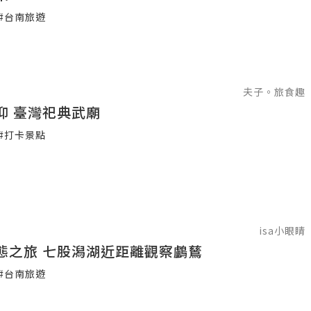
#台南旅遊
夫子。旅食趣
古蹟與信仰 臺灣祀典武廟
#打卡景點
isa小眼睛
態之旅 七股潟湖近距離觀察鸕鶿
#台南旅遊