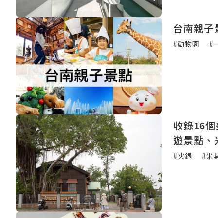
台南親子
#動物園
#
收錄16
遊景點、
#火鍋
#米