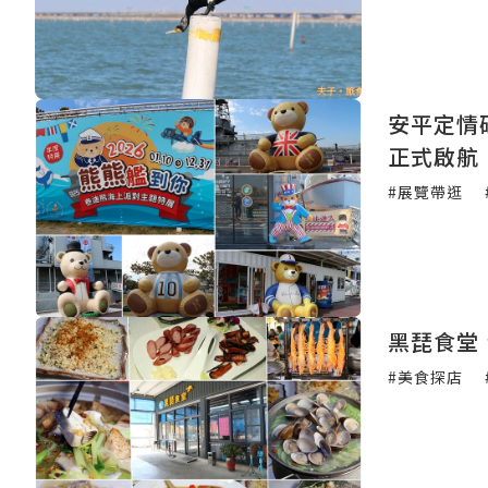
安平定情
正式啟航
#展覽帶逛
黑琵食堂
#美食探店