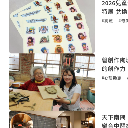
2026
特展 兌換
#高鐵
#奇
磐創作陶
的創作力
#心理勵志
天下南隅
樂音中醒