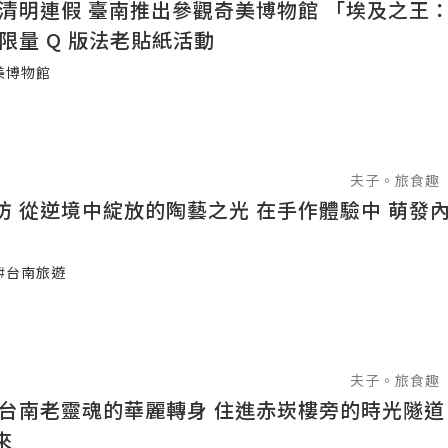
兒童清明連假 臺南推出參觀奇美博物館 「埃及之王
限量 Q 版法老貼紙活動
美博物館
夫子。旅食趣
坊 從逆境中綻放的陶藝之光 在手作體驗中 萌發
#台南旅遊
夫子。旅食趣
 台南老靈魂的華麗轉身 住進赤崁樓旁的時光隧道
來