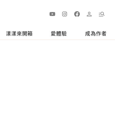
漾漾來開箱
愛體驗
成為作者