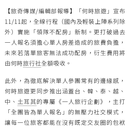
【旅奇傳媒/編輯部報導】「何時旅遊」宣布
11/11起，全線行程（國內及輕裝上陣系列除
外）實施「領隊不配房」新制。更打破過去
一人報名須擔心單人房差造成的旅費負擔，
未來若落單旅客無法成功配房，衍生費用將
由何時
旅行社
全額吸收。
此外，為徹底解決單人參團常有的邊緣感，
何時旅遊更同步推出涵蓋台、韓、泰、越、
中、
土耳其
的專屬《一人旅行企劃》，主打
「全團皆為單人報名」的無壓力社交模式，
讓每一位旅客都能在沒有既定交友圈的包袱