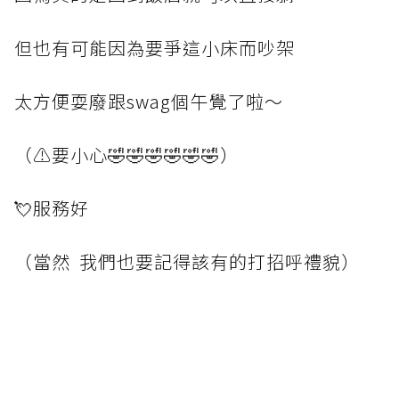
但也有可能因為要爭這小床而吵架
太方便耍廢跟swag個午覺了啦～
（⚠️要小心🤣🤣🤣🤣🤣🤣）
💘服務好
（當然 我們也要記得該有的打招呼禮貌）