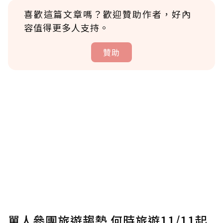
喜歡這篇文章嗎？歡迎贊助作者，好內
容值得更多人支持。
贊助
贊助說明
為了鼓勵作者持續創作更好的內容，會員可以
使用「贊助」功能實質回饋給喜愛的作者。可
將您認為適合的點數贈送給作者，一旦使用贊
助點數即不得撤銷，單筆贊助最低點數為30
點，最高點數沒有上限。
U 利點數 1 點 = NTD 1 元。
單人參團旅遊趨勢 何時旅遊11/11起