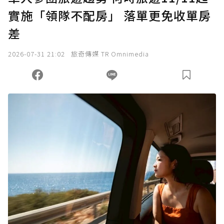
實施「領隊不配房」 落單更免收單房
確認送出
差
我已詳閱贊助說明，且同意站方的使用條款。
2026-07-31 21:02
旅奇傳媒 TR Omnimedia
您當前剩餘 U 利點數：
0
點；前往
購買點數