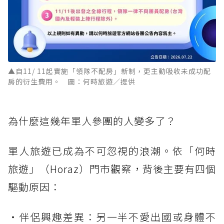
▲自11/ 11起實施「領隊不配房」新制，更主動吸收未成功配
房的衍生費用。 圖：何時旅遊／提供
為什麼這幾年單人參團的人變多了？
單人旅遊已成為不可忽視的浪潮。依「何時
旅遊」（Horaz）門市觀察，背後主要有四個
驅動原因：
・伴侶興趣差異：另一半不愛出國或身體不