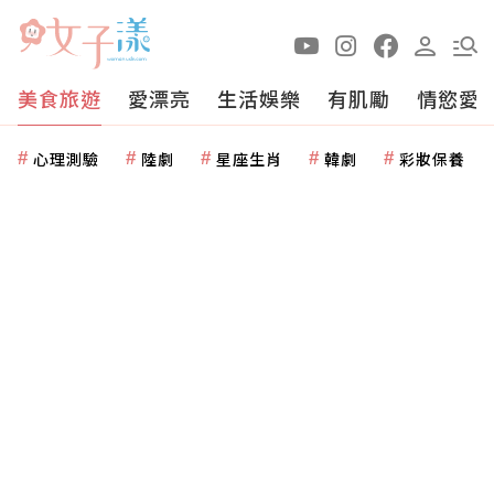
美食旅遊
愛漂亮
生活娛樂
有肌勵
情慾愛
心理測驗
陸劇
星座生肖
韓劇
彩妝保養