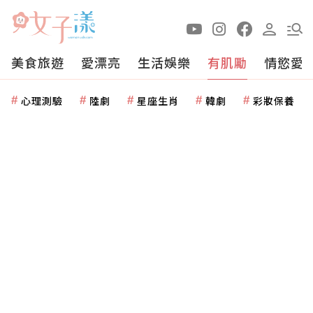
美食旅遊
愛漂亮
生活娛樂
有肌勵
情慾愛
心理測驗
陸劇
星座生肖
韓劇
彩妝保養