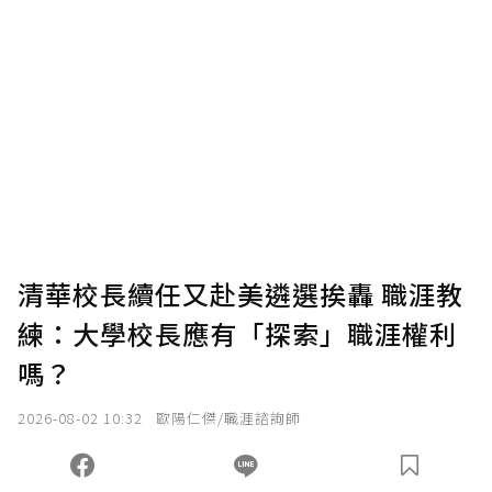
清華校長續任又赴美遴選挨轟 職涯教
練：大學校長應有「探索」職涯權利
嗎？
2026-08-02 10:32
歐陽仁傑/職涯諮詢師