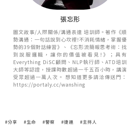
張忘形
圖文故事/人際關係/溝通表達 培訓師。著作《順
勢溝通：一句話說到心坎裡!不消耗情緒，掌握優
勢的39個對話練習》、《忘形流簡報思考術：找
到說服邏輯，讓你的價值被看見!》；具有
Everything DiSC顧問、NLP執行師、ATD培訓
大師等認證，授課時數超過一千五百小時，講演
受眾超過一萬人次。 想知道更多請洽傳送門：
https://portaly.cc/wanshing
#分享
#生命
#警察
#捷運
#主持人