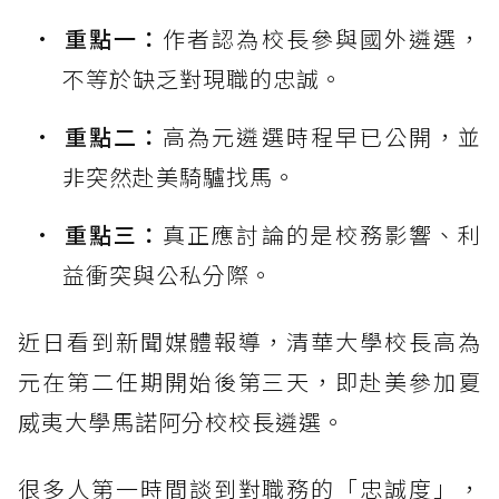
重點一：
作者認為校長參與國外遴選，
不等於缺乏對現職的忠誠。
重點二：
高為元遴選時程早已公開，並
非突然赴美騎驢找馬。
重點三：
真正應討論的是校務影響、利
益衝突與公私分際。
近日看到新聞媒體報導，清華大學校長高為
元在第二任期開始後第三天，即赴美參加夏
威夷大學馬諾阿分校校長遴選。
很多人第一時間談到對職務的「忠誠度」，