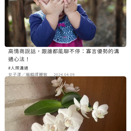
高情商說話，跟誰都能聊不停：寡言優勢的溝
通心法！
#人際溝通
女子漾／編輯譚麗敏
2024.04.09