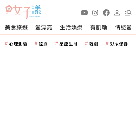
美食旅遊
愛漂亮
生活娛樂
有肌勵
情慾愛
心理測驗
陸劇
星座生肖
韓劇
彩妝保養