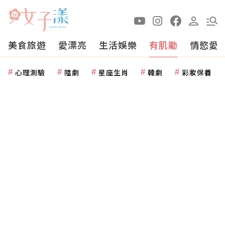
美食旅遊
愛漂亮
生活娛樂
有肌勵
情慾愛
心理測驗
陸劇
星座生肖
韓劇
彩妝保養