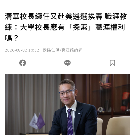
清華校長續任又赴美遴選挨轟 職涯教
練：大學校長應有「探索」職涯權利
嗎？
2026-08-02 10:32
歐陽仁傑/職涯諮詢師